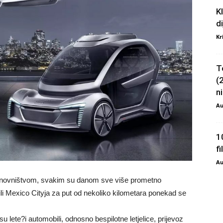
K
d
Kr
T
(
ni
Au
1
f
Au
stanovništvom, svakim su danom sve više prometno
li Mexico Cityja za put od nekoliko kilometara ponekad se
su lete?i automobili, odnosno bespilotne letjelice, prijevoz