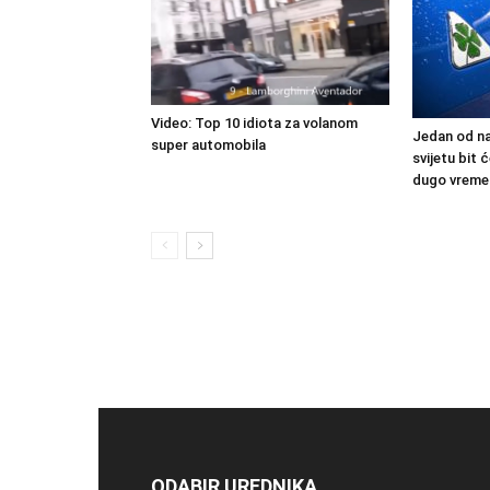
Video: Top 10 idiota za volanom
Jedan od na
super automobila
svijetu bit
dugo vreme
ODABIR UREDNIKA