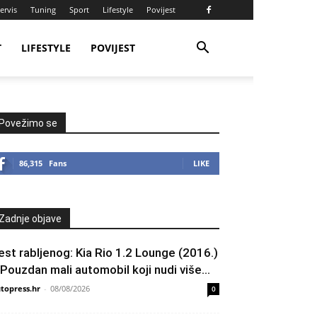
ervis
Tuning
Sport
Lifestyle
Povijest
T
LIFESTYLE
POVIJEST
Povežimo se
86,315
Fans
LIKE
Zadnje objave
est rabljenog: Kia Rio 1.2 Lounge (2016.)
 Pouzdan mali automobil koji nudi više...
topress.hr
-
08/08/2026
0