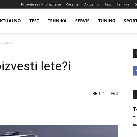
Prijavite se / Pridružite se
Početna
Aktualno
Test
Tehnika
S
KTUALNO
TEST
TEHNIKA
SERVIS
TUNING
SPOR
 automobil
izvesti lete?i
344
0
T
–
Au