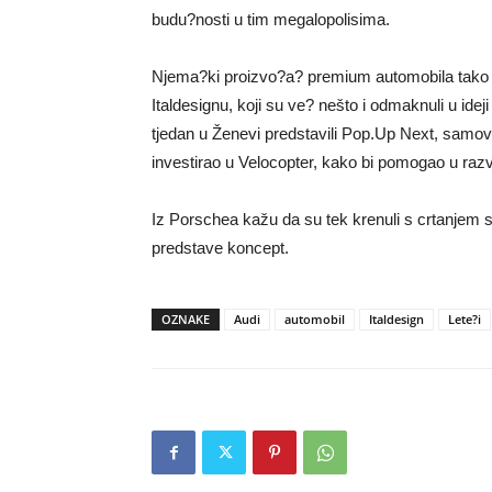
budu?nosti u tim megalopolisima.
Njema?ki proizvo?a? premium automobila tako se
Italdesignu, koji su ve? nešto i odmaknuli u ideji 
tjedan u Ženevi predstavili Pop.Up Next, samovo
investirao u Velocopter, kako bi pomogao u razvo
Iz Porschea kažu da su tek krenuli s crtanjem sk
predstave koncept.
OZNAKE
Audi
automobil
Italdesign
Lete?i