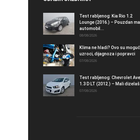
Test rabljenog: Kia Rio 1.2
Lounge (2016.) – Pouzdan ma
automobil...
08/08/2026
Klima ne hladi? Ovo su moguć
uzroci, dijagnoza i popravci
07/08/2026
Test rabljenog: Chevrolet Av
1.3 D LT (2012.) – Mali dizelaš.
07/08/2026