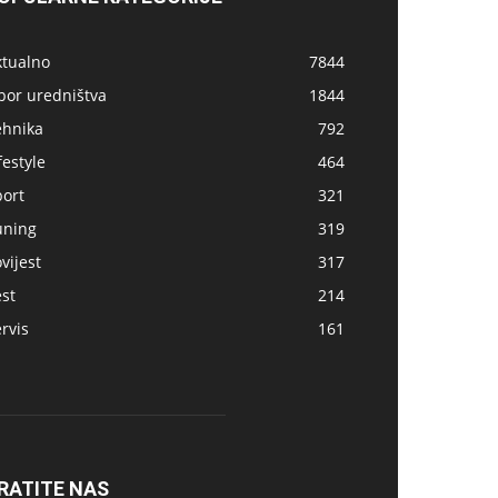
ktualno
7844
bor uredništva
1844
ehnika
792
festyle
464
port
321
uning
319
vijest
317
st
214
rvis
161
RATITE NAS