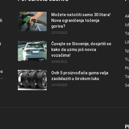
Možete natočiti samo 30 litara!
A
li
Nova ograničenja točenja
Iz
goriva?
23/10/2022
T
Li
i
Čuvajte se Slovenije, dosjetili se
kako da uzmu još novca
S
vozačima!
T
23/04/2022
Po
eo
Ovih 5 proizvođača guma valja
Te
..
zaobilaziti u širokom luku
Se
10/10/2025
P