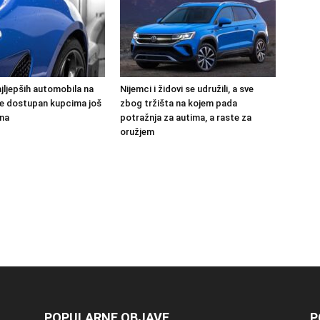
jljepših automobila na
Nijemci i židovi se udružili, a sve
 će dostupan kupcima još
zbog tržišta na kojem pada
na
potražnja za autima, a raste za
oružjem
POPULARNE OBJAVE
P