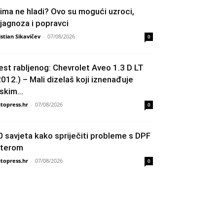
lima ne hladi? Ovo su mogući uzroci,
ijagnoza i popravci
istian Sikavičev
-
07/08/2026
0
est rabljenog: Chevrolet Aveo 1.3 D LT
2012.) – Mali dizelaš koji iznenađuje
skim...
topress.hr
-
07/08/2026
0
0 savjeta kako spriječiti probleme s DPF
ilterom
topress.hr
-
07/08/2026
0