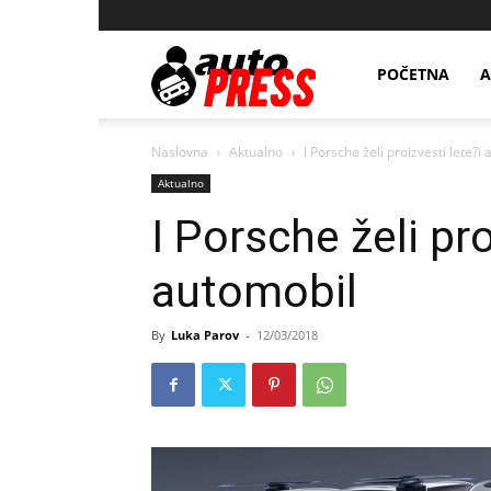
AutopressHR
POČETNA
A
Naslovna
Aktualno
I Porsche želi proizvesti lete?i
Aktualno
I Porsche želi pro
automobil
By
Luka Parov
-
12/03/2018