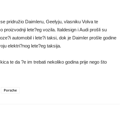
 pridružio Daimleru, Geelyju, vlasniku Volva te
o proizvodnji lete?eg vozila. Italdesign i Audi prošli su
ze?i automobil i lete?i taksi, dok je Daimler prošle godine
ju elektri?nog lete?eg taksija.
ica te da ?e im trebati nekoliko godina prije nego što
Porsche