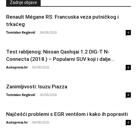
Zadnje objave
Renault Mégane RS: Francuska veza putničkog i
trkaćeg
Tomislav Keglević
-
06/08/2026
0
Test rabljenog: Nissan Qashqai 1.2 DIG-T N-
Connecta (2018.) – Popularni SUV koji i dalje...
Autopress.hr
-
06/08/2026
0
Zanimljivosti: Isuzu Piazza
Tomislav Keglević
-
06/08/2026
0
Najčešći problemi s EGR ventilom i kako ih popraviti
Autopress.hr
-
06/08/2026
0