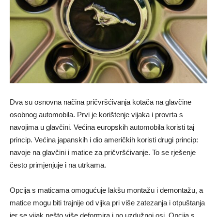
Dva su osnovna načina pričvršćivanja kotača na glavčine
osobnog automobila. Prvi je korištenje vijaka i provrta s
navojima u glavčini. Većina europskih automobila koristi taj
princip. Većina japanskih i dio američkih koristi drugi princip:
navoje na glavčini i matice za pričvršćivanje. To se rješenje
često primjenjuje i na utrkama.
Opcija s maticama omogućuje lakšu montažu i demontažu, a
matice mogu biti trajnije od vijka pri više zatezanja i otpuštanja
jer se vijak nešto više deformira i po uzdužnoj osi. Opcija s