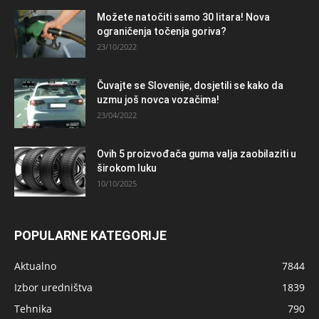
Možete natočiti samo 30 litara! Nova
ograničenja točenja goriva?
23/10/2022
Čuvajte se Slovenije, dosjetili se kako da
uzmu još novca vozačima!
23/04/2022
Ovih 5 proizvođača guma valja zaobilaziti u
širokom luku
10/10/2025
POPULARNE KATEGORIJE
Aktualno
7844
Izbor uredništva
1839
Tehnika
790