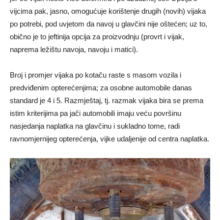
vijcima pak, jasno, omogućuje korištenje drugih (novih) vijaka
po potrebi, pod uvjetom da navoj u glavčini nije oštećen; uz to,
obično je to jeftinija opcija za proizvodnju (provrt i vijak,
naprema ležištu navoja, navoju i matici).
Broj i promjer vijaka po kotaču raste s masom vozila i
predviđenim opterećenjima; za osobne automobile danas
standard je 4 i 5. Razmještaj, tj. razmak vijaka bira se prema
istim kriterijima pa jači automobili imaju veću površinu
nasjedanja naplatka na glavčinu i sukladno tome, radi
ravnomjernijeg opterećenja, vijke udaljenije od centra naplatka.