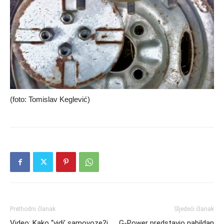
(foto: Tomislav Keglević)
Prethodni članak
Sljedeći članak
Video: Kako “vidi’ samovoze?i
G-Power predstavio nabildan