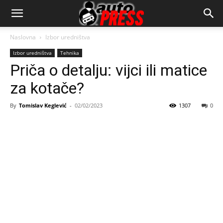
AutopressHR
Naslovna
Izbor uredništva
Izbor uredništva
Tehnika
Priča o detalju: vijci ili matice
za kotače?
By
Tomislav Keglević
-
02/02/2023
1307
0