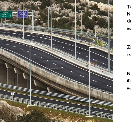
T
N
da
Au
Z
To
N
i
Au