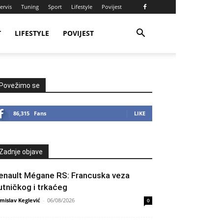
ervis
Tuning
Sport
Lifestyle
Povijest
T
LIFESTYLE
POVIJEST
Povežimo se
86,315
Fans
LIKE
Zadnje objave
enault Mégane RS: Francuska veza
utničkog i trkaćeg
mislav Keglević
-
06/08/2026
0