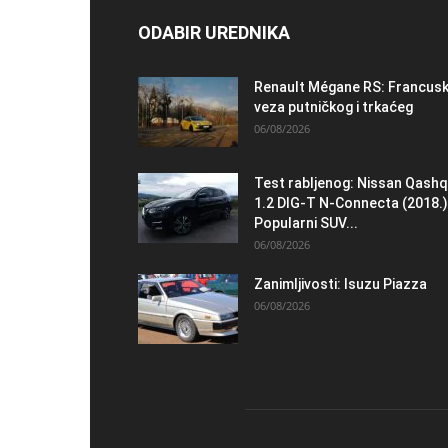
ODABIR UREDNIKA
Renault Mégane RS: Francus
veza putničkog i trkaćeg
06/08/2026
Test rabljenog: Nissan Qashq
1.2 DIG-T N-Connecta (2018.)
Popularni SUV...
06/08/2026
Zanimljivosti: Isuzu Piazza
06/08/2026