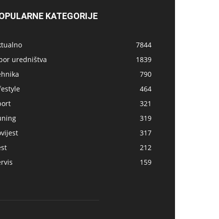
OPULARNE KATEGORIJE
ktualno
7844
bor uredništva
1839
ehnika
790
festyle
464
port
321
uning
319
vijest
317
st
212
rvis
159