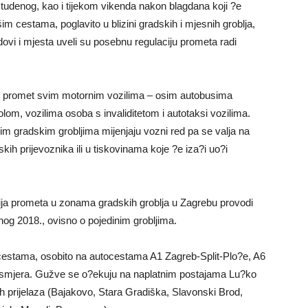
 studenog, kao i tijekom vikenda nakon blagdana koji ?e
m cestama, poglavito u blizini gradskih i mjesnih groblja,
ovi i mjesta uveli su posebnu regulaciju prometa radi
jen promet svim motornim vozilima – osim autobusima
om, vozilima osoba s invaliditetom i autotaksi vozilima.
im gradskim grobljima mijenjaju vozni red pa se valja na
kih prijevoznika ili u tiskovinama koje ?e iza?i uo?i
ja prometa u zonama gradskih groblja u Zagrebu provodi
enog 2018., ovisno o pojedinim grobljima.
cestama, osobito na autocestama A1 Zagreb-Split-Plo?e, A6
 smjera. Gužve se o?ekuju na naplatnim postajama Lu?ko
nih prijelaza (Bajakovo, Stara Gradiška, Slavonski Brod,