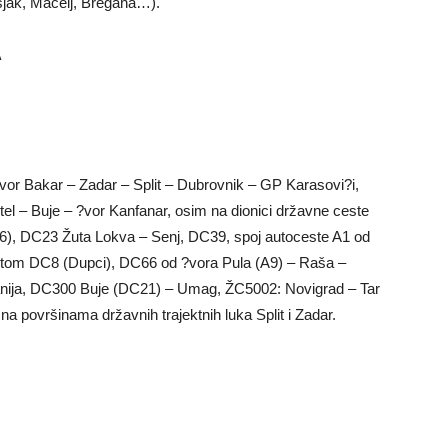
sjak, Macelj, Bregana…).
A
vor Bakar – Zadar – Split – Dubrovnik – GP Karasovi?i,
– Buje – ?vor Kanfanar, osim na dionici državne ceste
6), DC23 Žuta Lokva – Senj, DC39, spoj autoceste A1 od
stom DC8 (Dupci), DC66 od ?vora Pula (A9) – Raša –
nija, DC300 Buje (DC21) – Umag, ŽC5002: Novigrad – Tar
 na površinama državnih trajektnih luka Split i Zadar.