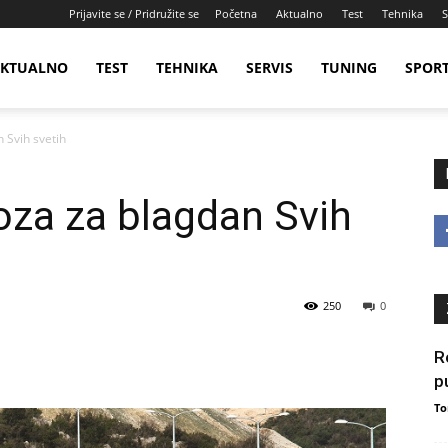
Prijavite se / Pridružite se
Početna
Aktualno
Test
Tehnika
S
KTUALNO
TEST
TEHNIKA
SERVIS
TUNING
SPOR
 Svih svetih
za za blagdan Svih
250
0
R
p
To