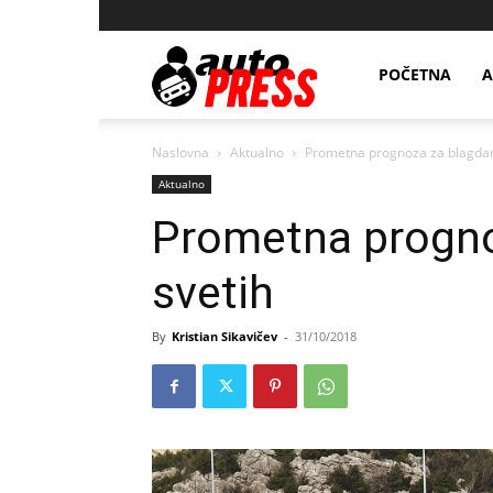
AutopressHR
POČETNA
A
Naslovna
Aktualno
Prometna prognoza za blagdan
Aktualno
Prometna progno
svetih
By
Kristian Sikavičev
-
31/10/2018