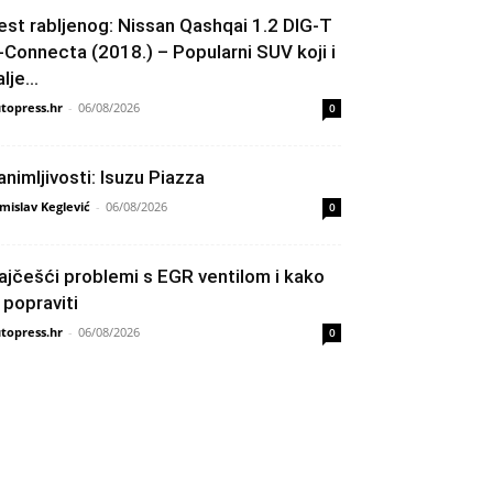
est rabljenog: Nissan Qashqai 1.2 DIG-T
-Connecta (2018.) – Popularni SUV koji i
lje...
topress.hr
-
06/08/2026
0
animljivosti: Isuzu Piazza
mislav Keglević
-
06/08/2026
0
ajčešći problemi s EGR ventilom i kako
h popraviti
topress.hr
-
06/08/2026
0