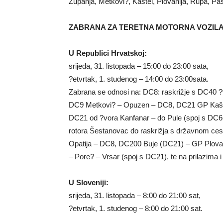
Županja, Metkovi?, Kaštel, Plovanija, Rupa, Pa
ZABRANA ZA TERETNA MOTORNA VOZIL
U Republici Hrvatskoj:
srijeda, 31. listopada – 15:00 do 23:00 sata,
?etvrtak, 1. studenog – 14:00 do 23:00sata.
Zabrana se odnosi na: DC8: raskrižje s DC40 ?
DC9 Metkovi? – Opuzen – DC8, DC21 GP Kaštel 
DC21 od ?vora Kanfanar – do Pule (spoj s DC6
rotora Šestanovac do raskrižja s državnom ce
Opatija – DC8, DC200 Buje (DC21) – GP Plova
– Pore? – Vrsar (spoj s DC21), te na prilazima i
U Sloveniji:
srijeda, 31. listopada – 8:00 do 21:00 sat,
?etvrtak, 1. studenog – 8:00 do 21:00 sat.