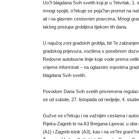
Uo?i blagdana Svih svetih koji je u ?etvrtak, 1.
mnogi spojiti, o?ekuje se poja?an promet na naši
ali i na glavnim cestovnim pravcima. Mnogi grad
lakšeg pristupa grobljima tijekom tih dana.
U najužoj zoni gradskih groblja, bit ?e zabran
gradskog prijevoza, vozilima s posebnom dozvol
Redovne autobusne linije koje vode prema velik
vrijeme informirati – na oglasnim mjestima grads
blagdana Svih svetih.
Povodom Dana Svih svetih privremena regulaci
se od subote, 27. listopada od nedjelje, 4. stud
Gužve se o?ekuju i na važnijim cestama i auto
Rijeka-Zagreb te na A3 Bregana-Lipovac u oba
(A1) i Zagreb-istok (A3), kao i na ve?ini grani?