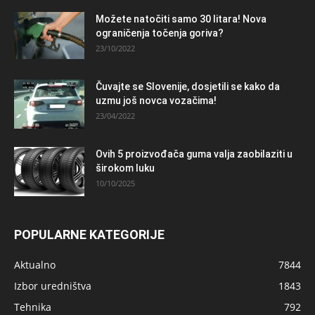
Možete natočiti samo 30 litara! Nova
ograničenja točenja goriva?
23/10/2022
Čuvajte se Slovenije, dosjetili se kako da
uzmu još novca vozačima!
23/04/2022
Ovih 5 proizvođača guma valja zaobilaziti u
širokom luku
10/10/2025
POPULARNE KATEGORIJE
Aktualno
7844
Izbor uredništva
1843
Tehnika
792