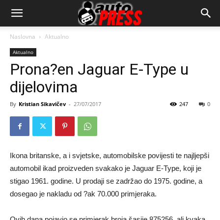
AutopressHR
Naslovna
Aktualno
Aktualno
Prona?en Jaguar E-Type u
dijelovima
By
Kristian Sikavičev
-
27/07/2017
247
0
Ikona britanske, a i svjetske, automobilske povijesti te najljepši
automobil ikad proizveden svakako je Jaguar E-Type, koji je
stigao 1961. godine. U prodaji se zadržao do 1975. godine, a
dosegao je nakladu od ?ak 70.000 primjeraka.
Ovih dana pojavio se primjerak broja šasije 875256, ali kvaka