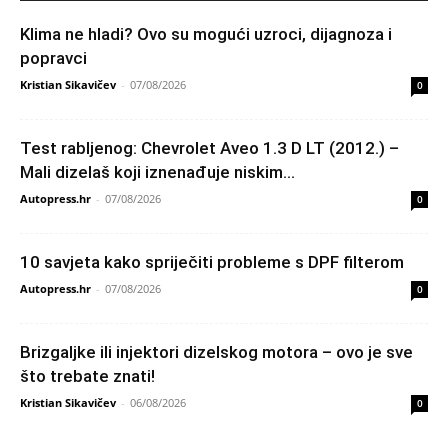
Klima ne hladi? Ovo su mogući uzroci, dijagnoza i
popravci
Kristian Sikavičev
-
07/08/2026
0
Test rabljenog: Chevrolet Aveo 1.3 D LT (2012.) –
Mali dizelaš koji iznenađuje niskim...
Autopress.hr
-
07/08/2026
0
10 savjeta kako spriječiti probleme s DPF filterom
Autopress.hr
-
07/08/2026
0
Brizgaljke ili injektori dizelskog motora – ovo je sve
što trebate znati!
Kristian Sikavičev
-
06/08/2026
0