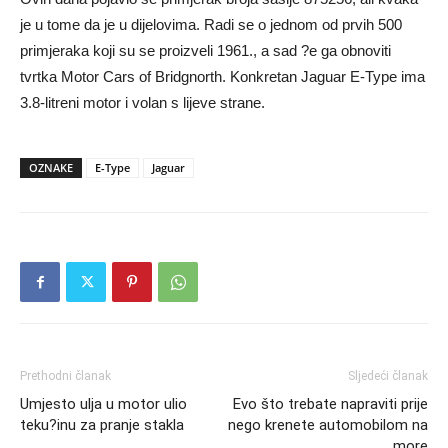
je u tome da je u dijelovima. Radi se o jednom od prvih 500
primjeraka koji su se proizveli 1961., a sad ?e ga obnoviti
tvrtka Motor Cars of Bridgnorth. Konkretan Jaguar E-Type ima
3.8-litreni motor i volan s lijeve strane.
OZNAKE
E-Type
Jaguar
Prethodni članak
Sljedeći članak
Umjesto ulja u motor ulio
Evo što trebate napraviti prije
teku?inu za pranje stakla
nego krenete automobilom na
more