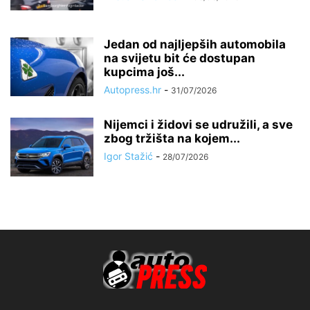
Jedan od najljepših automobila
na svijetu bit će dostupan
kupcima još...
Autopress.hr
-
31/07/2026
Nijemci i židovi se udružili, a sve
zbog tržišta na kojem...
Igor Stažić
-
28/07/2026