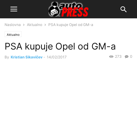
Naslovna
Aktualno
PSA kupuje Opel od GM-a
Aktualno
PSA kupuje Opel od GM-a
273
0
By
Kristian Sikavičev
-
14/02/2017