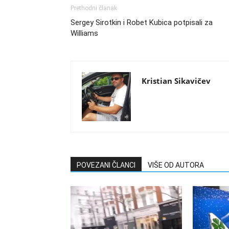
Prethodni članak
Sergey Sirotkin i Robet Kubica potpisali za
Williams
Kristian Sikavičev
POVEZANI ČLANCI
VIŠE OD AUTORA