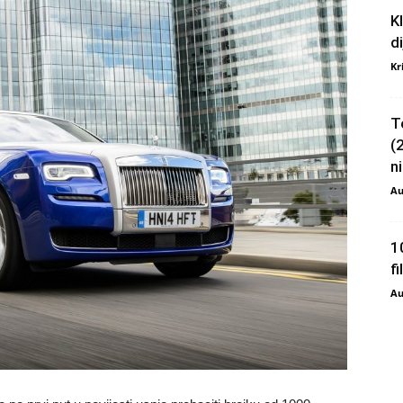
K
d
Kr
T
(
ni
Au
1
f
Au