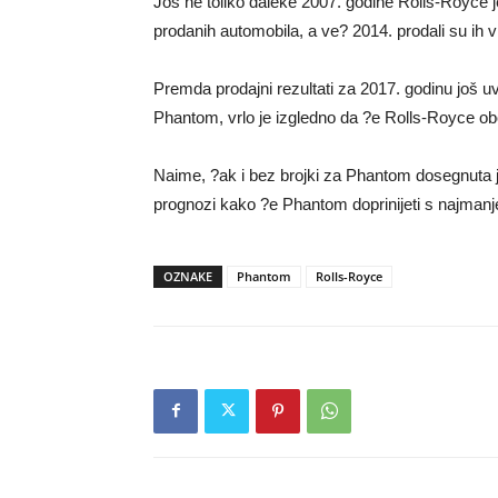
Još ne toliko daleke 2007. godine Rolls-Royce je
prodanih automobila, a ve? 2014. prodali su ih 
Premda prodajni rezultati za 2017. godinu još uvi
Phantom, vrlo je izgledno da ?e Rolls-Royce obo
Naime, ?ak i bez brojki za Phantom dosegnuta j
prognozi kako ?e Phantom doprinijeti s najmanj
OZNAKE
Phantom
Rolls-Royce