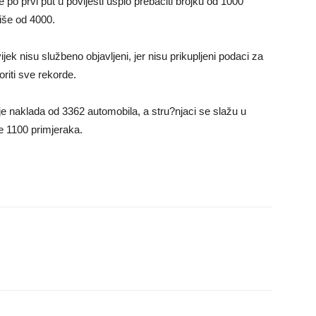
 po prvi put u povijesti uspio prebaciti brojku od 1000
više od 4000.
jek nisu službeno objavljeni, jer nisu prikupljeni podaci za
riti sve rekorde.
e naklada od 3362 automobila, a stru?njaci se slažu u
e 1100 primjeraka.