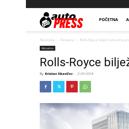
AutopressHR
POČETNA
A
Naslovna
Aktualno
Rolls-Royce bilježi rekordnu pr
Aktualno
Rolls-Royce bilje
By
Kristian Sikavičev
-
21/01/2018