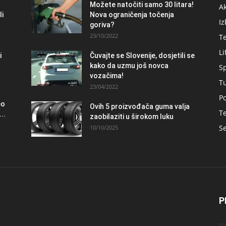
Možete natočiti samo 30 litara!
A
li
Nova ograničenja točenja
Iz
goriva?
23/10/2022
T
Li
i
Čuvajte se Slovenije, dosjetili se
kako da uzmu još novca
S
vozačima!
T
23/04/2022
Po
eo
Ovih 5 proizvođača guma valja
Te
..
zaobilaziti u širokom luku
Se
10/10/2025
P