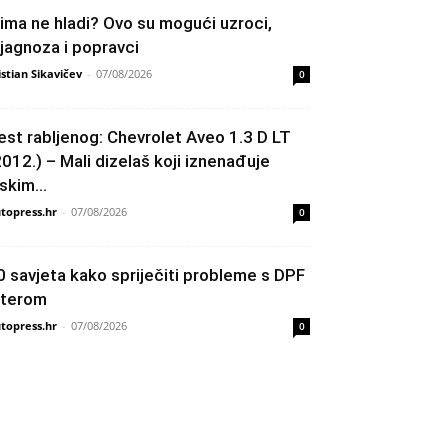
lima ne hladi? Ovo su mogući uzroci,
ijagnoza i popravci
istian Sikavičev
-
07/08/2026
0
est rabljenog: Chevrolet Aveo 1.3 D LT
2012.) – Mali dizelaš koji iznenađuje
skim...
topress.hr
-
07/08/2026
0
0 savjeta kako spriječiti probleme s DPF
ilterom
topress.hr
-
07/08/2026
0