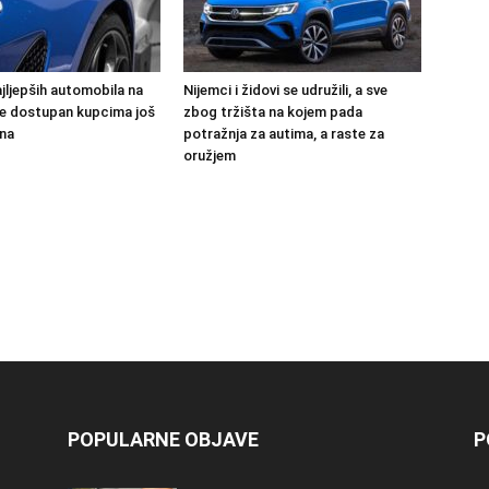
jljepših automobila na
Nijemci i židovi se udružili, a sve
 će dostupan kupcima još
zbog tržišta na kojem pada
na
potražnja za autima, a raste za
oružjem
POPULARNE OBJAVE
P