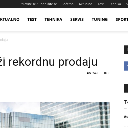
Prijavite se / Pridružite se
Početna
Aktualno
Test
Tehnika
S
KTUALNO
TEST
TEHNIKA
SERVIS
TUNING
SPOR
odaju
ži rekordnu prodaju
249
0
T
–
Au