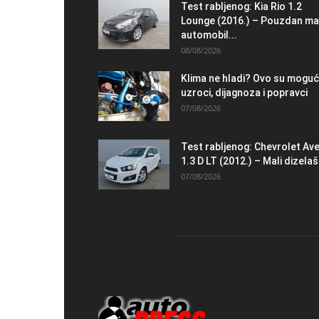
Test rabljenog: Kia Rio 1.2
Lounge (2016.) – Pouzdan ma
automobil...
08/08/2026
Klima ne hladi? Ovo su moguć
uzroci, dijagnoza i popravci
07/08/2026
Test rabljenog: Chevrolet Av
1.3 D LT (2012.) – Mali dizelaš.
07/08/2026