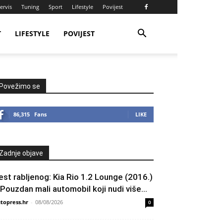
ervis
Tuning
Sport
Lifestyle
Povijest
T
LIFESTYLE
POVIJEST
Povežimo se
86,315
Fans
LIKE
Zadnje objave
est rabljenog: Kia Rio 1.2 Lounge (2016.)
 Pouzdan mali automobil koji nudi više...
topress.hr
-
08/08/2026
0