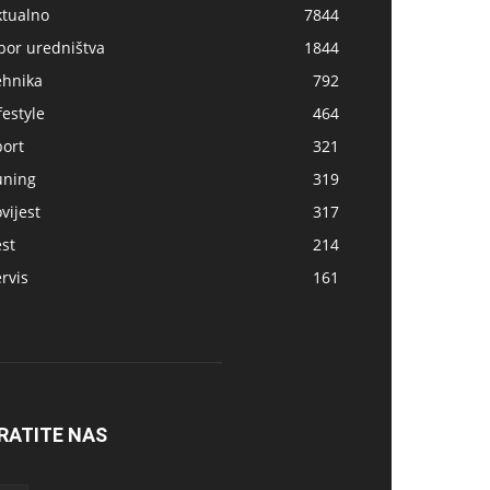
ktualno
7844
bor uredništva
1844
ehnika
792
festyle
464
port
321
uning
319
vijest
317
st
214
rvis
161
RATITE NAS