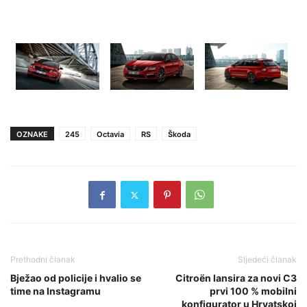
OZNAKE
245
Octavia
RS
Škoda
Prethodni članak
Sljedeći članak
Bježao od policije i hvalio se
Citroën lansira za novi C3
time na Instagramu
prvi 100 % mobilni
konfigurator u Hrvatskoj