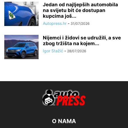
Jedan od najljepših automobila
na svijetu bit će dostupan
kupcima još...
Autopress.hr
-
31/07/2026
Nijemci i židovi se udružili, a sve
zbog tržišta na kojem...
Igor Stažić
-
28/07/2026
O NAMA