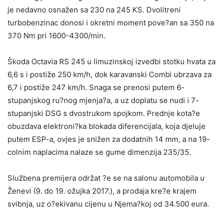
je nedavno osnažen sa 230 na 245 KS. Dvolitreni
turbobenzinac donosi i okretni moment pove?an sa 350 na
370 Nm pri 1600-4300/min.
Škoda Octavia RS 245 u limuzinskoj izvedbi stotku hvata za
6,6 s i postiže 250 km/h, dok karavanski Combi ubrzava za
6,7 i postiže 247 km/h. Snaga se prenosi putem 6-
stupanjskog ru?nog mjenja?a, a uz doplatu se nudi i 7-
stupanjski DSG s dvostrukom spojkom. Prednje kota?e
obuzdava elektroni?ka blokada diferencijala, koja djeluje
putem ESP-a, ovjes je snižen za dodatnih 14 mm, a na 19-
colnim naplacima nalaze se gume dimenzija 235/35.
Službena premijera održat ?e se na salonu automobila u
Ženevi (9. do 19. ožujka 2017.), a prodaja kre?e krajem
svibnja, uz o?ekivanu cijenu u Njema?koj od 34.500 eura.