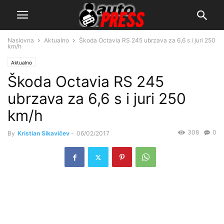
Naslovna
Aktualno
Škoda Octavia RS 245 ubrzava za 6,6 s i juri 250
km/h
Aktualno
Škoda Octavia RS 245
ubrzava za 6,6 s i juri 250
km/h
308
0
By
Kristian Sikavičev
-
06/02/2017