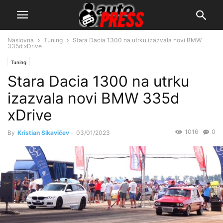
Naslovna
Tuning
Stara Dacia 1300 na utrku izazvala novi BMW
335d xDrive
Tuning
Stara Dacia 1300 na utrku
izazvala novi BMW 335d
xDrive
1016
0
By
Kristian Sikavičev
-
03/01/2023