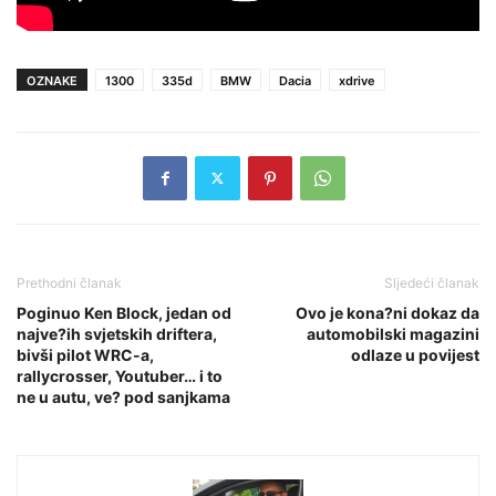
OZNAKE
1300
335d
BMW
Dacia
xdrive
Prethodni članak
Sljedeći članak
Poginuo Ken Block, jedan od
Ovo je kona?ni dokaz da
najve?ih svjetskih driftera,
automobilski magazini
bivši pilot WRC-a,
odlaze u povijest
rallycrosser, Youtuber… i to
ne u autu, ve? pod sanjkama