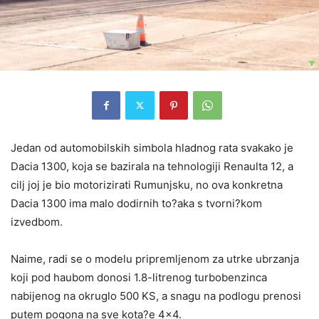
Jedan od automobilskih simbola hladnog rata svakako je
Dacia 1300, koja se bazirala na tehnologiji Renaulta 12, a
cilj joj je bio motorizirati Rumunjsku, no ova konkretna
Dacia 1300 ima malo dodirnih to?aka s tvorni?kom
izvedbom.
Naime, radi se o modelu pripremljenom za utrke ubrzanja
koji pod haubom donosi 1.8-litrenog turbobenzinca
nabijenog na okruglo 500 KS, a snagu na podlogu prenosi
putem pogona na sve kota?e 4×4.