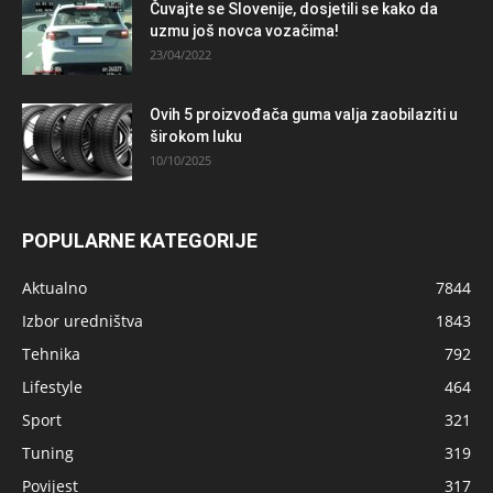
Čuvajte se Slovenije, dosjetili se kako da
uzmu još novca vozačima!
23/04/2022
Ovih 5 proizvođača guma valja zaobilaziti u
širokom luku
10/10/2025
POPULARNE KATEGORIJE
Aktualno
7844
Izbor uredništva
1843
Tehnika
792
Lifestyle
464
Sport
321
Tuning
319
Povijest
317