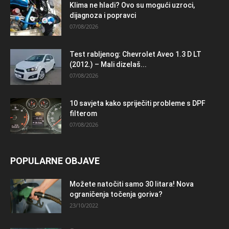
Klima ne hladi? Ovo su mogući uzroci,
dijagnoza i popravci
07/08/2026
Test rabljenog: Chevrolet Aveo 1.3 D LT
(2012.) – Mali dizelaš...
07/08/2026
10 savjeta kako spriječiti probleme s DPF
filterom
07/08/2026
POPULARNE OBJAVE
Možete natočiti samo 30 litara! Nova
ograničenja točenja goriva?
23/10/2022