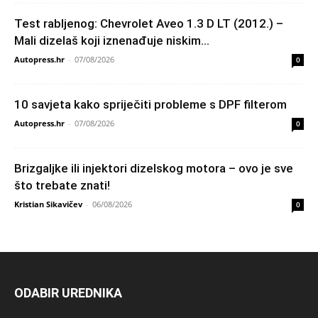
Test rabljenog: Chevrolet Aveo 1.3 D LT (2012.) –
Mali dizelaš koji iznenađuje niskim...
Autopress.hr
-
07/08/2026
0
10 savjeta kako spriječiti probleme s DPF filterom
Autopress.hr
-
07/08/2026
0
Brizgaljke ili injektori dizelskog motora – ovo je sve
što trebate znati!
Kristian Sikavičev
-
06/08/2026
0
ODABIR UREDNIKA