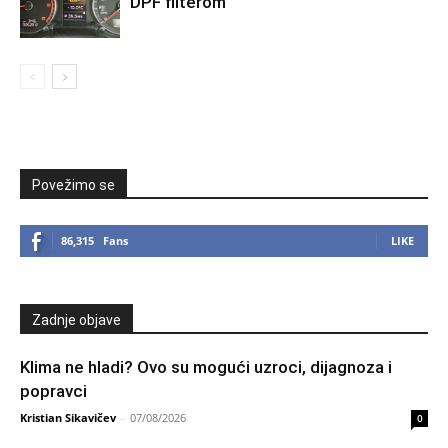
DPF filterom
Povežimo se
86,315
Fans
LIKE
Zadnje objave
Klima ne hladi? Ovo su mogući uzroci, dijagnoza i
popravci
Kristian Sikavičev
-
07/08/2026
0