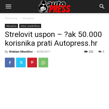
AutopressHR
Naslovna
Aktualno
Aktualno
Izbor uredništva
Strelovit uspon – ?ak 50.000
korisnika prati Autopress.hr
By
Kristian Sikavičev
-
06/06/2017
232
0