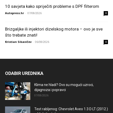
10 savjeta kako spriječiti probleme s DPF filterom
Autopress.hr
-
07/08/2026
0
Brizgaljke ili injektori dizelskog motora – ovo je sve
što trebate znati!
Kristian Sikavičev
-
06/08/2026
0
ODABIR UREDNIKA
Klima ne hladi? Ovo su mogući uzroci,
dijagnoza i popravci
07/08/2026
Test rabljenog: Chevrolet Aveo 1.3 D LT (2012.)