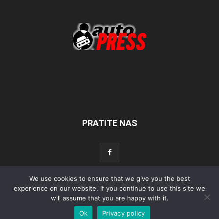
PRATITE NAS
We use cookies to ensure that we give you the best
Početna
Aktualno
Test
Tehnika
Servis
Tuning
Sport
experience on our website. If you continue to use this site we
will assume that you are happy with it.
Lifestyle
Povijest
Ok
Privacy policy
© Autopress - Sva prava pridržana.