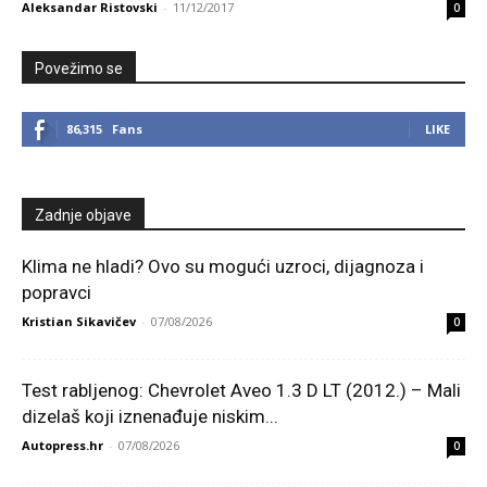
Aleksandar Ristovski
-
11/12/2017
0
Povežimo se
86,315
Fans
LIKE
Zadnje objave
Klima ne hladi? Ovo su mogući uzroci, dijagnoza i
popravci
Kristian Sikavičev
-
07/08/2026
0
Test rabljenog: Chevrolet Aveo 1.3 D LT (2012.) – Mali
dizelaš koji iznenađuje niskim...
Autopress.hr
-
07/08/2026
0