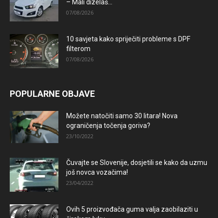
– Mali dizelaš...
07/08/2026
10 savjeta kako spriječiti probleme s DPF
filterom
07/08/2026
POPULARNE OBJAVE
Možete natočiti samo 30 litara! Nova
ograničenja točenja goriva?
23/10/2022
Čuvajte se Slovenije, dosjetili se kako da uzmu
još novca vozačima!
23/04/2022
Ovih 5 proizvođača guma valja zaobilaziti u