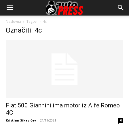
AutopressHR
Naslovna
Tagovi
4c
Označiti: 4c
Fiat 500 Giannini ima motor iz Alfe Romeo
4C
Kristian Sikavičev
-
21/11/2021
0