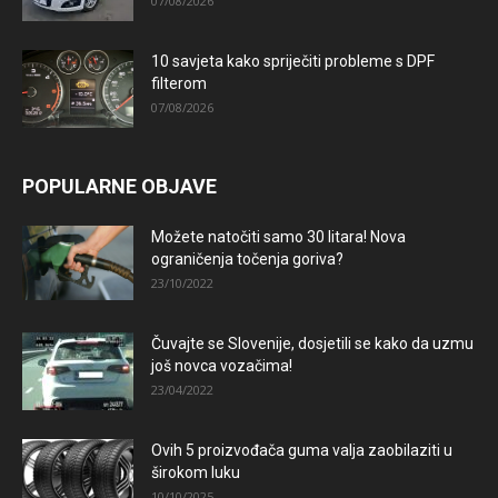
07/08/2026
10 savjeta kako spriječiti probleme s DPF
filterom
07/08/2026
POPULARNE OBJAVE
Možete natočiti samo 30 litara! Nova
ograničenja točenja goriva?
23/10/2022
Čuvajte se Slovenije, dosjetili se kako da uzmu
još novca vozačima!
23/04/2022
Ovih 5 proizvođača guma valja zaobilaziti u
širokom luku
10/10/2025