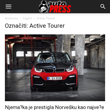
AutopressHR
Naslovna
Tagovi
Active Tourer
Označiti: Active Tourer
Njema?ka je prestigla Norvešku kao najve?e