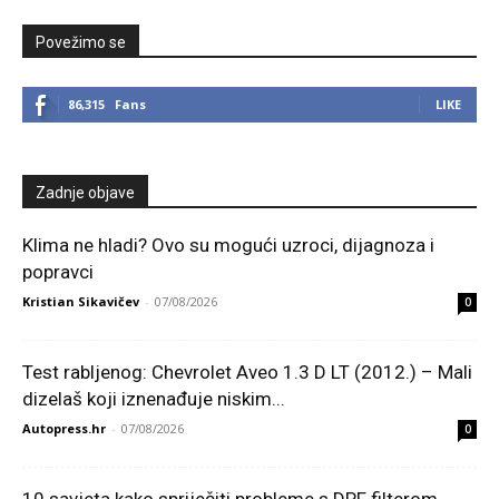
Povežimo se
86,315
Fans
LIKE
Zadnje objave
Klima ne hladi? Ovo su mogući uzroci, dijagnoza i
popravci
Kristian Sikavičev
-
07/08/2026
0
Test rabljenog: Chevrolet Aveo 1.3 D LT (2012.) – Mali
dizelaš koji iznenađuje niskim...
Autopress.hr
-
07/08/2026
0