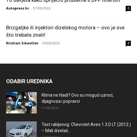
10 savjeta kako spriječiti probleme s DPF filterom
Autopress.hr
-
07/08/2026
0
Brizgaljke ili injektori dizelskog motora – ovo je sve
što trebate znati!
Kristian Sikavičev
-
06/08/2026
0
ODABIR UREDNIKA
Klima ne hladi? Ovo su mogući uzroci,
dijagnoza i popravci
07/08/2026
Test rabljenog: Chevrolet Aveo 1.3 D LT (2012.)
– Mali dizelaš...