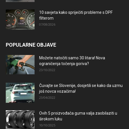
10 savjeta kako spriječiti probleme s DPF
filterom
07/08/2026
POPULARNE OBJAVE
Možete natočiti samo 30 litara! Nova
ograničenja točenja goriva?
23/10/2022
Čuvajte se Slovenije, dosjetili se kako da uzmu
još novca vozačima!
23/04/2022
Ovih 5 proizvođača guma valja zaobilaziti u
širokom luku
10/10/2025