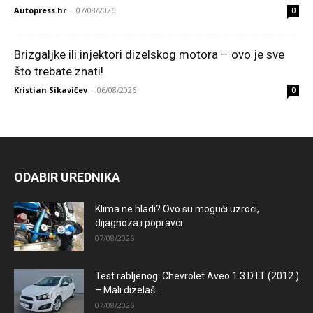
Autopress.hr
-
07/08/2026
0
Brizgaljke ili injektori dizelskog motora – ovo je sve
što trebate znati!
Kristian Sikavičev
-
06/08/2026
0
ODABIR UREDNIKA
Klima ne hladi? Ovo su mogući uzroci,
dijagnoza i popravci
07/08/2026
Test rabljenog: Chevrolet Aveo 1.3 D LT (2012.)
– Mali dizelaš...
07/08/2026