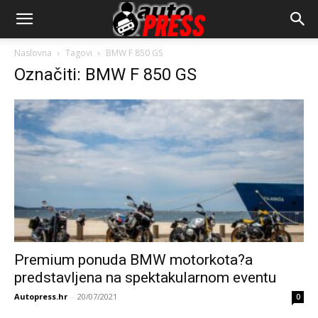
AutopressHR
Naslovna
Tagovi
BMW F 850 GS
Označiti: BMW F 850 GS
Premium ponuda BMW motorkota?a
predstavljena na spektakularnom eventu
Autopress.hr
-
20/07/2021
0