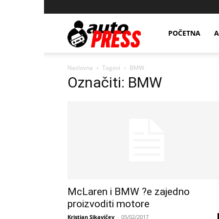
AutopressHR
POČETNA
A
Naslovna
Tagovi
BMW
Označiti: BMW
McLaren i BMW ?e zajedno
proizvoditi motore
Kristian Sikavičev
-
05/02/2017