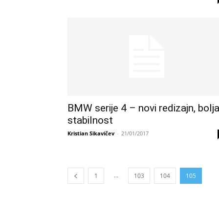
BMW serije 4 – novi redizajn, bolj
stabilnost
Kristian Sikavičev
-
21/01/2017
...
1
103
104
105