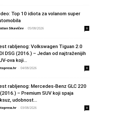
ideo: Top 10 idiota za volanom super
utomobila
istian Sikavičev
-
05/08/2026
0
est rabljenog: Volkswagen Tiguan 2.0
DI DSG (2016.) – Jedan od najtraženijih
UV-ova koji...
topress.hr
-
04/08/2026
0
est rabljenog: Mercedes-Benz GLC 220
 (2016.) – Premium SUV koji spaja
uksuz, udobnost...
topress.hr
-
03/08/2026
0