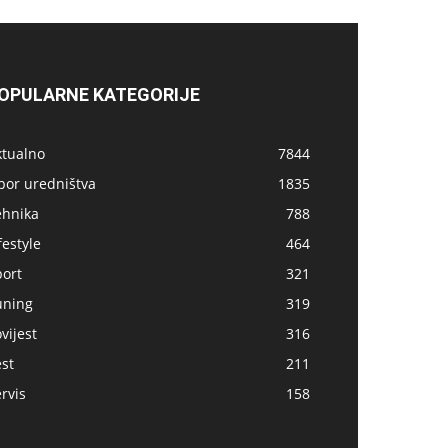
OPULARNE KATEGORIJE
ktualno
7844
bor uredništva
1835
ehnika
788
festyle
464
port
321
uning
319
vijest
316
st
211
rvis
158