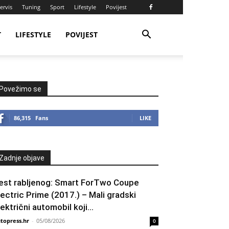
ervis
Tuning
Sport
Lifestyle
Povijest
T
LIFESTYLE
POVIJEST
Povežimo se
86,315
Fans
LIKE
Zadnje objave
est rabljenog: Smart ForTwo Coupe
lectric Prime (2017.) – Mali gradski
lektrični automobil koji...
topress.hr
-
05/08/2026
0