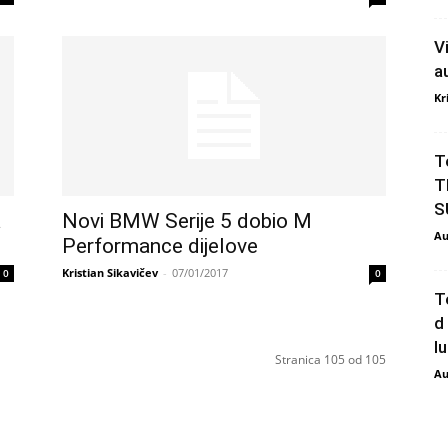
V
a
Kr
T
T
S
a
Novi BMW Serije 5 dobio M
Au
Performance dijelove
Kristian Sikavičev
-
07/01/2017
0
0
T
d
l
Stranica 105 od 105
Au