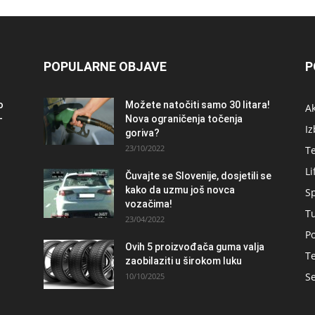
POPULARNE OBJAVE
P
o
Možete natočiti samo 30 litara!
A
–
Nova ograničenja točenja
Iz
goriva?
23/10/2022
T
Li
Čuvajte se Slovenije, dosjetili se
kako da uzmu još novca
S
vozačima!
T
23/04/2022
Po
Ovih 5 proizvođača guma valja
Te
zaobilaziti u širokom luku
Se
10/10/2025