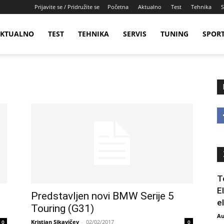
Prijavite se / Pridružite se
Početna
Aktualno
Test
Tehnika
S
KTUALNO
TEST
TEHNIKA
SERVIS
TUNING
SPOR
T
E
Predstavljen novi BMW Serije 5
e
Touring (G31)
Au
Kristian Sikavičev
-
02/02/2017
0
0