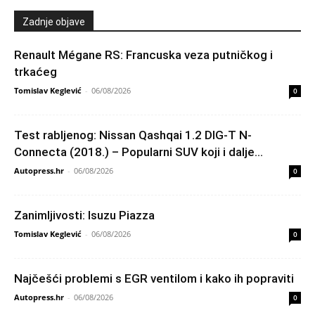
Zadnje objave
Renault Mégane RS: Francuska veza putničkog i
trkaćeg
Tomislav Keglević
-
06/08/2026
0
Test rabljenog: Nissan Qashqai 1.2 DIG-T N-
Connecta (2018.) – Popularni SUV koji i dalje...
Autopress.hr
-
06/08/2026
0
Zanimljivosti: Isuzu Piazza
Tomislav Keglević
-
06/08/2026
0
Najčešći problemi s EGR ventilom i kako ih popraviti
Autopress.hr
-
06/08/2026
0