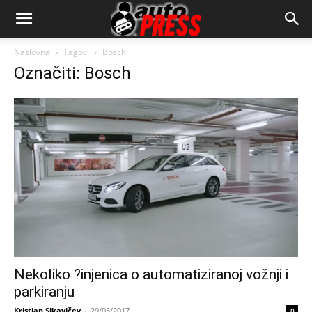
AutopressHR
Naslovna
Tagovi
Bosch
Označiti: Bosch
Nekoliko ?injenica o automatiziranoj vožnji i
parkiranju
Kristian Sikavičev
-
29/05/2017
0