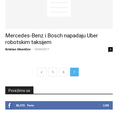
Mercedes-Benz i Bosch napadaju Uber
robotskim taksijem
Kristian Sikavičev
-
10/04/2017
0
5
6
7
Povežimo se
86,315
Fans
LIKE