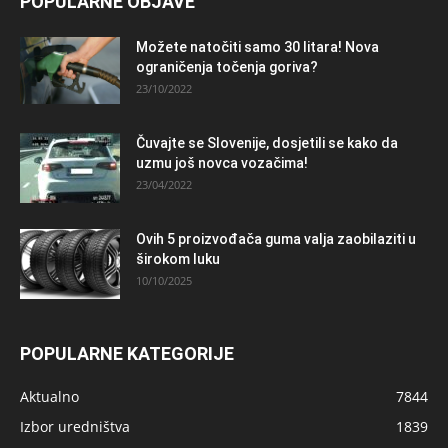
POPULARNE OBJAVE
Možete natočiti samo 30 litara! Nova
ograničenja točenja goriva?
23/10/2022
Čuvajte se Slovenije, dosjetili se kako da
uzmu još novca vozačima!
23/04/2022
Ovih 5 proizvođača guma valja zaobilaziti u
širokom luku
10/10/2025
POPULARNE KATEGORIJE
Aktualno
7844
Izbor uredništva
1839