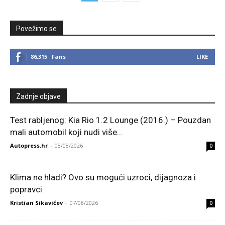
Povežimo se
86,315
Fans
LIKE
Zadnje objave
Test rabljenog: Kia Rio 1.2 Lounge (2016.) – Pouzdan
mali automobil koji nudi više...
Autopress.hr
-
08/08/2026
0
Klima ne hladi? Ovo su mogući uzroci, dijagnoza i
popravci
Kristian Sikavičev
-
07/08/2026
0