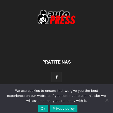
PRATITE NAS
We use cookies to ensure that we give you the best
experience on our website. If you continue to use this site we
Početna
Aktualno
Test
Tehnika
Servis
Tuning
Sport
will assume that you are happy with it.
Lifestyle
Povijest
Ok
Privacy policy
© Autopress - Sva prava pridržana.