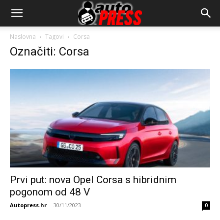
AutopressHR
Naslovna
Tagovi
Corsa
Označiti: Corsa
Prvi put: nova Opel Corsa s hibridnim
pogonom od 48 V
Autopress.hr
-
30/11/2023
0