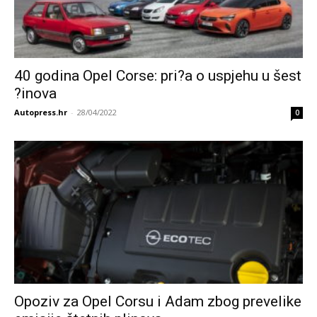
40 godina Opel Corse: pri?a o uspjehu u šest
?inova
Autopress.hr
-
28/04/2022
0
Opoziv za Opel Corsu i Adam zbog prevelike