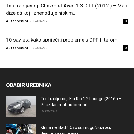
Test rabljenog: Chevrolet Aveo 1.3 D LT (2012.) – Mali
dizelaš koji iznenađuje niskim...
Autopress.hr
-
07/08/2026
0
10 savjeta kako spriječiti probleme s DPF filterom
Autopress.hr
-
07/08/2026
0
ODABIR UREDNIKA
Test rabljenog: Kia Rio 1.2 Lounge (2016.) –
Pouzdan mali automobil...
08/08/2026
Klima ne hladi? Ovo su mogući uzroci,
dijagnoza i popravci