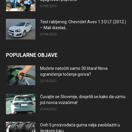
07/08/2026
Test rabljenog: Chevrolet Aveo 1.3 D LT (2012.)
– Mali dizelaš...
07/08/2026
POPULARNE OBJAVE
Možete natočiti samo 30 litara! Nova
ograničenja točenja goriva?
23/10/2022
Čuvajte se Slovenije, dosjetili se kako da uzmu
još novca vozačima!
23/04/2022
Ovih 5 proizvođača guma valja zaobilaziti u
širokom luku