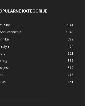
OPULARNE KATEGORIJE
ktualno
7844
bor uredništva
1843
ehnika
792
festyle
464
ort
321
uning
319
vijest
317
est
213
rvis
161