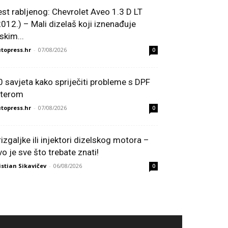
est rabljenog: Chevrolet Aveo 1.3 D LT
2012.) – Mali dizelaš koji iznenađuje
skim...
topress.hr
-
07/08/2026
0
0 savjeta kako spriječiti probleme s DPF
ilterom
topress.hr
-
07/08/2026
0
rizgaljke ili injektori dizelskog motora –
vo je sve što trebate znati!
istian Sikavičev
-
06/08/2026
0