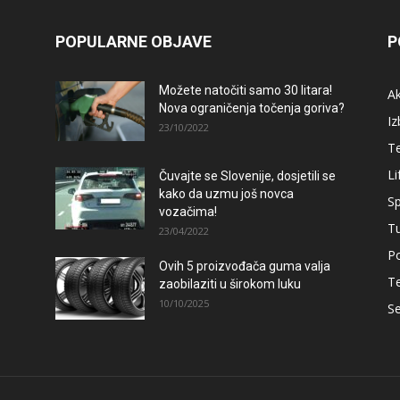
POPULARNE OBJAVE
P
Možete natočiti samo 30 litara!
A
Nova ograničenja točenja goriva?
Iz
23/10/2022
T
Li
Čuvajte se Slovenije, dosjetili se
kako da uzmu još novca
Sp
vozačima!
T
23/04/2022
Po
Ovih 5 proizvođača guma valja
T
zaobilaziti u širokom luku
10/10/2025
Se