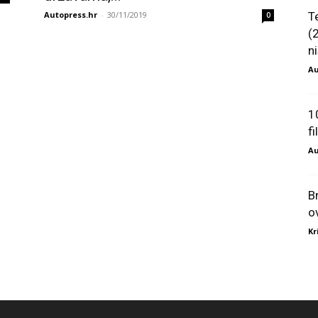
Autopress.hr
-
30/11/2019
T
0
(
ni
Au
1
f
Au
B
o
Kr