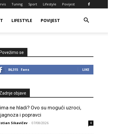
rvis
Tuning
Sport
Lifestyle
Povijest
RT
LIFESTYLE
POVIJEST
Povežimo se
86,315
Fans
LIKE
Zadnje objave
lima ne hladi? Ovo su mogući uzroci,
ijagnoza i popravci
istian Sikavičev
-
07/08/2026
0