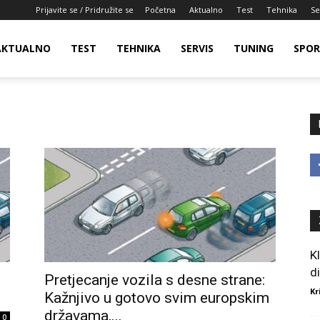
Prijavite se / Pridružite se
Početna
Aktualno
Test
Tehnika
Se
AKTUALNO
TEST
TEHNIKA
SERVIS
TUNING
SPO
K
d
Pretjecanje vozila s desne strane:
Kr
Kažnjivo u gotovo svim europskim
državama,...
0