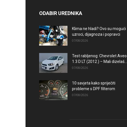
ODABIR UREDNIKA
Klima ne hladi? Ovo su mogući
uzroci, dijagnoza i popravci
07/08/2026
Test rabljenog: Chevrolet Aveo
1.3 D LT (2012.) – Mali dizelaš...
07/08/2026
10 savjeta kako spriječiti
probleme s DPF filterom
07/08/2026