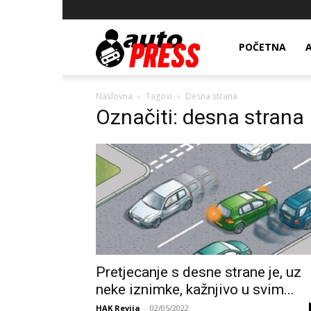
AutopressHR
POČETNA
Naslovna
Tagovi
Desna strana
Označiti: desna strana
Pretjecanje s desne strane je, uz
neke iznimke, kažnjivo u svim...
HAK Revija
-
02/05/2022