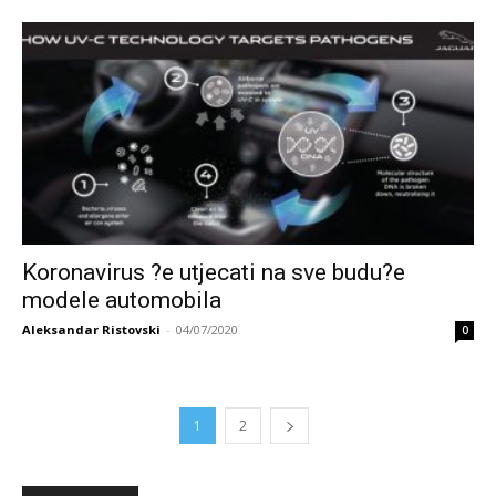
Koronavirus ?e utjecati na sve budu?e
modele automobila
Aleksandar Ristovski
-
04/07/2020
0
1
2