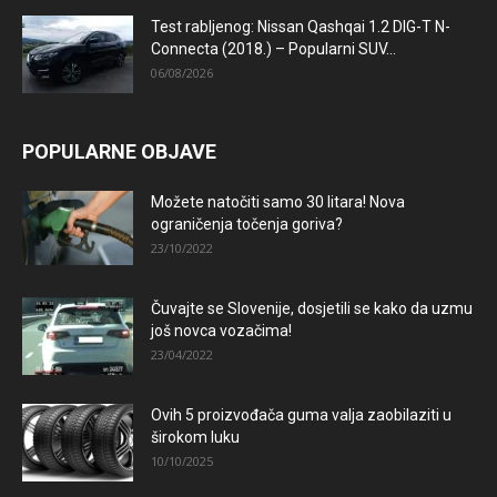
Test rabljenog: Nissan Qashqai 1.2 DIG-T N-
Connecta (2018.) – Popularni SUV...
06/08/2026
POPULARNE OBJAVE
Možete natočiti samo 30 litara! Nova
ograničenja točenja goriva?
23/10/2022
Čuvajte se Slovenije, dosjetili se kako da uzmu
još novca vozačima!
23/04/2022
Ovih 5 proizvođača guma valja zaobilaziti u
širokom luku
10/10/2025