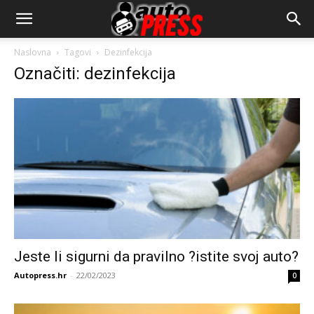
AutopressHR
Naslovna
Tagovi
Dezinfekcija
Označiti: dezinfekcija
Jeste li sigurni da pravilno ?istite svoj auto?
Autopress.hr
-
22/02/2023
0