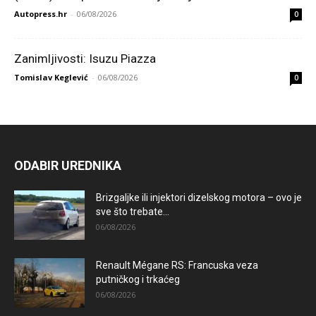
Autopress.hr
-
06/08/2026
0
Zanimljivosti: Isuzu Piazza
Tomislav Keglević
-
06/08/2026
0
ODABIR UREDNIKA
Brizgaljke ili injektori dizelskog motora – ovo je
sve što trebate...
06/08/2026
Renault Mégane RS: Francuska veza
putničkog i trkaćeg
06/08/2026