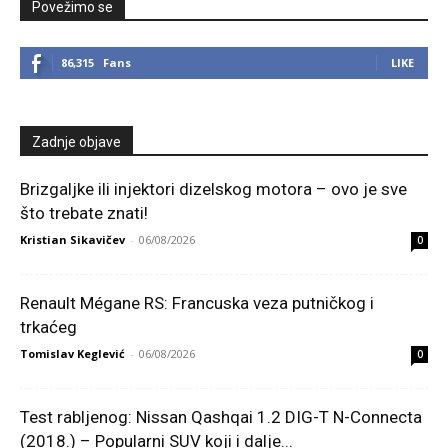
Povežimo se
86,315
Fans
LIKE
Zadnje objave
Brizgaljke ili injektori dizelskog motora – ovo je sve
što trebate znati!
Kristian Sikavičev
-
06/08/2026
0
Renault Mégane RS: Francuska veza putničkog i
trkaćeg
Tomislav Keglević
-
06/08/2026
0
Test rabljenog: Nissan Qashqai 1.2 DIG-T N-Connecta
(2018.) – Popularni SUV koji i dalje...