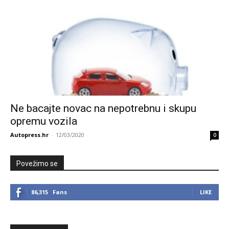
Ne bacajte novac na nepotrebnu i skupu
opremu vozila
Autopress.hr
-
12/03/2020
0
Povežimo se
86,315
Fans
LIKE