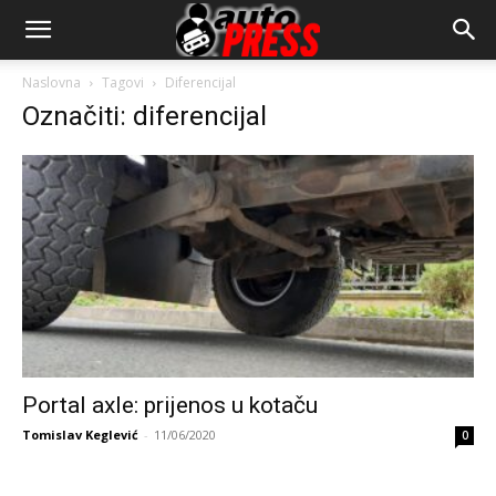
AutopressHR
Naslovna
Tagovi
Diferencijal
Označiti: diferencijal
Portal axle: prijenos u kotaču
Tomislav Keglević
-
11/06/2020
0