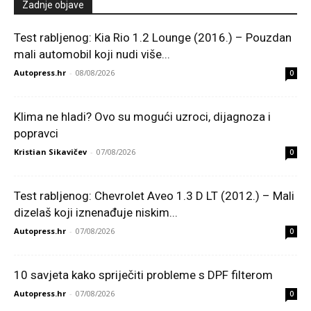
Zadnje objave
Test rabljenog: Kia Rio 1.2 Lounge (2016.) – Pouzdan
mali automobil koji nudi više...
Autopress.hr
-
08/08/2026
0
Klima ne hladi? Ovo su mogući uzroci, dijagnoza i
popravci
Kristian Sikavičev
-
07/08/2026
0
Test rabljenog: Chevrolet Aveo 1.3 D LT (2012.) – Mali
dizelaš koji iznenađuje niskim...
Autopress.hr
-
07/08/2026
0
10 savjeta kako spriječiti probleme s DPF filterom
Autopress.hr
-
07/08/2026
0