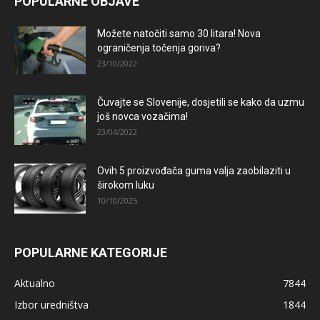
POPULARNE OBJAVE
Možete natočiti samo 30 litara! Nova
ograničenja točenja goriva?
23/10/2022
Čuvajte se Slovenije, dosjetili se kako da uzmu
još novca vozačima!
23/04/2022
Ovih 5 proizvođača guma valja zaobilaziti u
širokom luku
10/10/2025
POPULARNE KATEGORIJE
Aktualno
7844
Izbor uredništva
1844