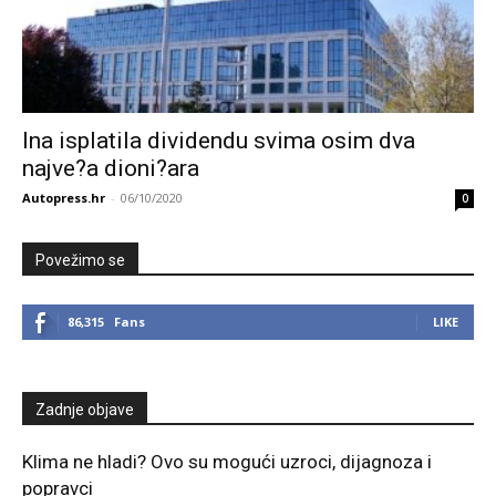
Ina isplatila dividendu svima osim dva
najve?a dioni?ara
Autopress.hr
-
06/10/2020
0
Povežimo se
86,315
Fans
LIKE
Zadnje objave
Klima ne hladi? Ovo su mogući uzroci, dijagnoza i
popravci