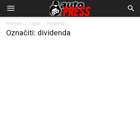
AutopressHR
Naslovna
Tagovi
Dividenda
Označiti: dividenda