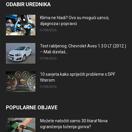
ODABIR UREDNIKA
Klima ne hladi? Ovo su mogući uzroci,
dijagnoza i popravci
07/08/2026
Test rabljenog: Chevrolet Aveo 1.3 D LT (2012.)
– Mali dizelaš...
07/08/2026
10 savjeta kako spriječiti probleme s DPF
filterom
07/08/2026
POPULARNE OBJAVE
Možete natočiti samo 30 litara! Nova
ograničenja točenja goriva?