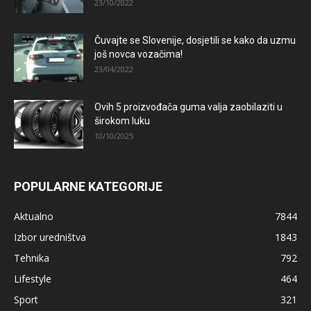
23/10/2022
Čuvajte se Slovenije, dosjetili se kako da uzmu
još novca vozačima!
23/04/2022
Ovih 5 proizvođača guma valja zaobilaziti u
širokom luku
10/10/2025
POPULARNE KATEGORIJE
Aktualno
7844
Izbor uredništva
1843
Tehnika
792
Lifestyle
464
Sport
321