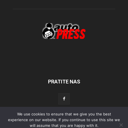
PRATITE NAS
We use cookies to ensure that we give you the best
Početna
experience on our website. If you continue to use this site we
Aktualno
Test
Tehnika
Servis
Tuning
Sport
will assume that you are happy with it.
Lifestyle
Povijest