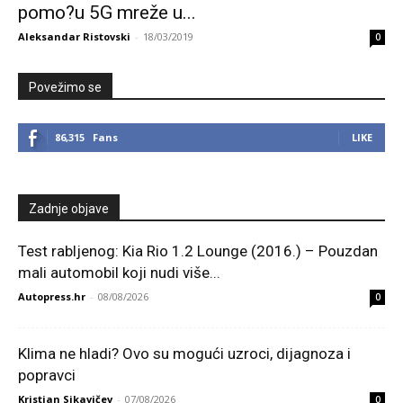
pomo?u 5G mreže u...
Aleksandar Ristovski
-
18/03/2019
0
Povežimo se
86,315
Fans
LIKE
Zadnje objave
Test rabljenog: Kia Rio 1.2 Lounge (2016.) – Pouzdan
mali automobil koji nudi više...
Autopress.hr
-
08/08/2026
0
Klima ne hladi? Ovo su mogući uzroci, dijagnoza i
popravci
Kristian Sikavičev
-
07/08/2026
0