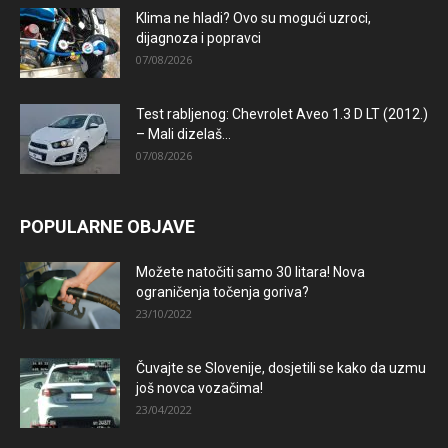
Klima ne hladi? Ovo su mogući uzroci,
dijagnoza i popravci
07/08/2026
Test rabljenog: Chevrolet Aveo 1.3 D LT (2012.)
– Mali dizelaš...
07/08/2026
POPULARNE OBJAVE
Možete natočiti samo 30 litara! Nova
ograničenja točenja goriva?
23/10/2022
Čuvajte se Slovenije, dosjetili se kako da uzmu
još novca vozačima!
23/04/2022