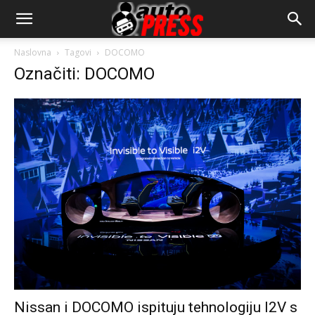
AutopressHR
Naslovna
Tagovi
DOCOMO
Označiti: DOCOMO
Nissan i DOCOMO ispituju tehnologiju I2V s