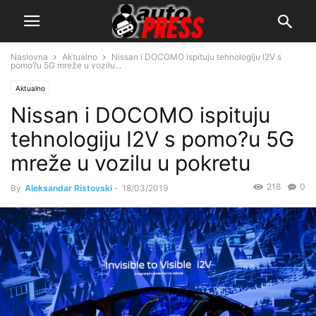
Naslovna
Aktualno
Nissan i DOCOMO ispituju tehnologiju I2V s
pomo?u 5G mreže u vozilu...
Aktualno
Nissan i DOCOMO ispituju
tehnologiju I2V s pomo?u 5G
mreže u vozilu u pokretu
218
0
By
Aleksandar Ristovski
-
18/03/2019