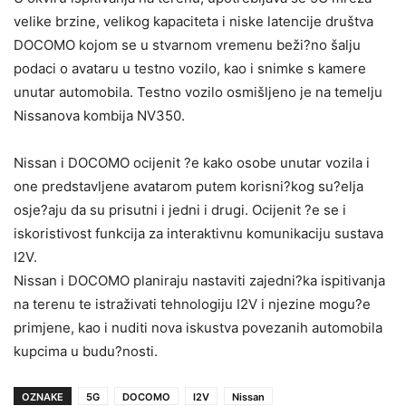
velike brzine, velikog kapaciteta i niske latencije društva
DOCOMO kojom se u stvarnom vremenu beži?no šalju
podaci o avataru u testno vozilo, kao i snimke s kamere
unutar automobila. Testno vozilo osmišljeno je na temelju
Nissanova kombija NV350.
Nissan i DOCOMO ocijenit ?e kako osobe unutar vozila i
one predstavljene avatarom putem korisni?kog su?elja
osje?aju da su prisutni i jedni i drugi. Ocijenit ?e se i
iskoristivost funkcija za interaktivnu komunikaciju sustava
I2V.
Nissan i DOCOMO planiraju nastaviti zajedni?ka ispitivanja
na terenu te istraživati tehnologiju I2V i njezine mogu?e
primjene, kao i nuditi nova iskustva povezanih automobila
kupcima u budu?nosti.
OZNAKE
5G
DOCOMO
I2V
Nissan