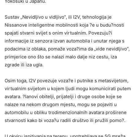
Yokosuki u Japanu.
Sustav „Nevidljivo u vidljivo”, ili I2V, tehnologija je
Nissanove inteligentne mobilnosti koja ?e u budu?nosti
spajati stvarni svijet s onim virtualnim. Povezuju?i
informacije iz senzora izvan automobila i unutar njega s
podacima iz oblaka, pomaže voza?ima da „vide nevidljivo”,
primjerice ono što se nalazi malo dalje niz cestu, iza
zgrade ili iza ugla.
Osim toga, I2V povezuje voza?e i putnike s metasvijetom,
virtualnim svijetom u kojem ljudi mogu komunicirati putem
avatara. ?lanovi obitelji, prijatelji i druge osobe koje se
nalaze na nekom drugom mjestu, mogu se pojaviti u
automobilu u obliku trodimenzionalnih avatara proširene
stvarnosti kako bi voza?u radili društvo ili pružili pomo?.
U okviru ispitivanja na terenu, upotrebljava se 5G mreža