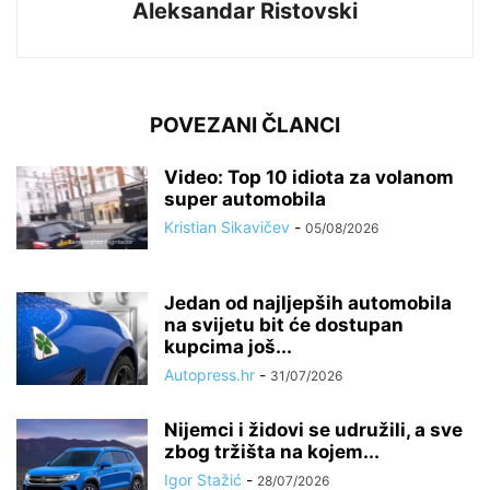
Aleksandar Ristovski
POVEZANI ČLANCI
Video: Top 10 idiota za volanom
super automobila
Kristian Sikavičev
-
05/08/2026
Jedan od najljepših automobila
na svijetu bit će dostupan
kupcima još...
Autopress.hr
-
31/07/2026
Nijemci i židovi se udružili, a sve
zbog tržišta na kojem...
Igor Stažić
-
28/07/2026