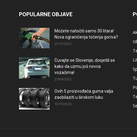
POPULARNE OBJAVE
P
Možete natočiti samo 30 litara!
A
Nova ograničenja točenja goriva?
Iz
23/10/2022
T
Li
Čuvajte se Slovenije, dosjetili se
kako da uzmu još novca
Sp
vozačima!
T
23/04/2022
Po
Ovih 5 proizvođača guma valja
T
zaobilaziti u širokom luku
10/10/2025
Se