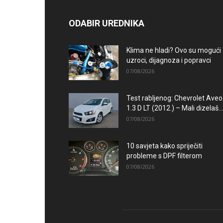
ODABIR UREDNIKA
Klima ne hladi? Ovo su mogući
uzroci, dijagnoza i popravci
07/08/2026
Test rabljenog: Chevrolet Aveo
1.3 D LT (2012.) – Mali dizelaš...
07/08/2026
10 savjeta kako spriječiti
probleme s DPF filterom
07/08/2026