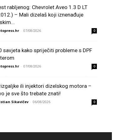
est rabljenog: Chevrolet Aveo 1.3 D LT
2012.) – Mali dizelaš koji iznenađuje
skim...
topress.hr
-
07/08/2026
0
0 savjeta kako spriječiti probleme s DPF
ilterom
topress.hr
-
07/08/2026
0
rizgaljke ili injektori dizelskog motora –
vo je sve što trebate znati!
istian Sikavičev
-
06/08/2026
0