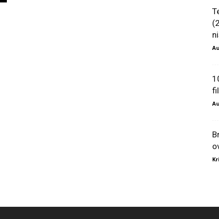
T
(
ni
Au
1
f
Au
B
o
Kr