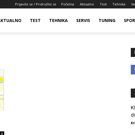
Prijavite se / Pridružite se
Početna
Aktualno
Test
Tehnika
Se
AKTUALNO
TEST
TEHNIKA
SERVIS
TUNING
SPO
K
d
Kr
0