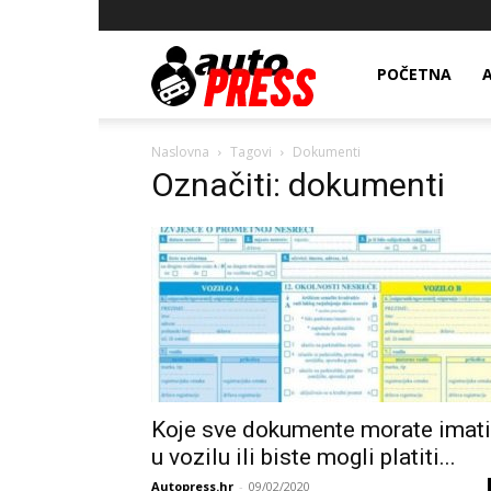
AutopressHR
POČETNA
Naslovna
Tagovi
Dokumenti
Označiti: dokumenti
Koje sve dokumente morate imati
u vozilu ili biste mogli platiti...
Autopress.hr
-
09/02/2020