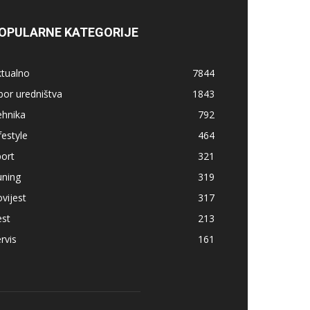
OPULARNE KATEGORIJE
ktualno
7844
bor uredništva
1843
ehnika
792
festyle
464
ort
321
uning
319
vijest
317
est
213
rvis
161