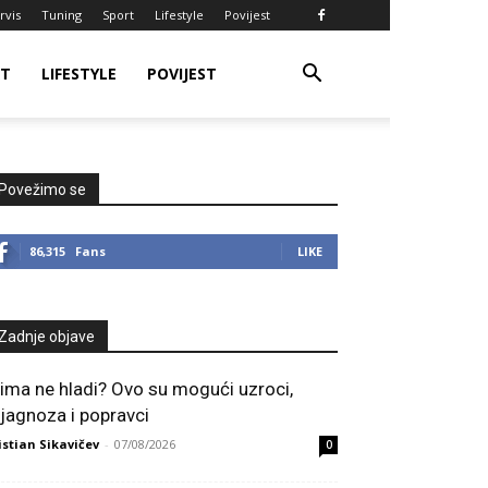
rvis
Tuning
Sport
Lifestyle
Povijest
RT
LIFESTYLE
POVIJEST
Povežimo se
86,315
Fans
LIKE
Zadnje objave
lima ne hladi? Ovo su mogući uzroci,
ijagnoza i popravci
istian Sikavičev
-
07/08/2026
0