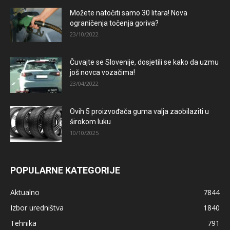
Možete natočiti samo 30 litara! Nova
ograničenja točenja goriva?
23/10/2022
Čuvajte se Slovenije, dosjetili se kako da uzmu
još novca vozačima!
23/04/2022
Ovih 5 proizvođača guma valja zaobilaziti u
širokom luku
10/10/2025
POPULARNE KATEGORIJE
Aktualno
7844
Izbor uredništva
1840
Tehnika
791