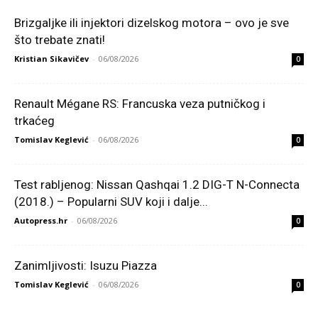
Brizgaljke ili injektori dizelskog motora – ovo je sve
što trebate znati!
Kristian Sikavičev
-
06/08/2026
0
Renault Mégane RS: Francuska veza putničkog i
trkaćeg
Tomislav Keglević
-
06/08/2026
0
Test rabljenog: Nissan Qashqai 1.2 DIG-T N-Connecta
(2018.) – Popularni SUV koji i dalje...
Autopress.hr
-
06/08/2026
0
Zanimljivosti: Isuzu Piazza
Tomislav Keglević
-
06/08/2026
0