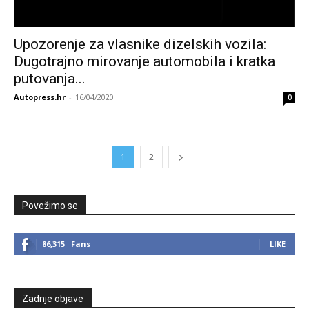
Upozorenje za vlasnike dizelskih vozila:
Dugotrajno mirovanje automobila i kratka
putovanja...
Autopress.hr
-
16/04/2020
0
1
2
Povežimo se
86,315
Fans
LIKE
Zadnje objave