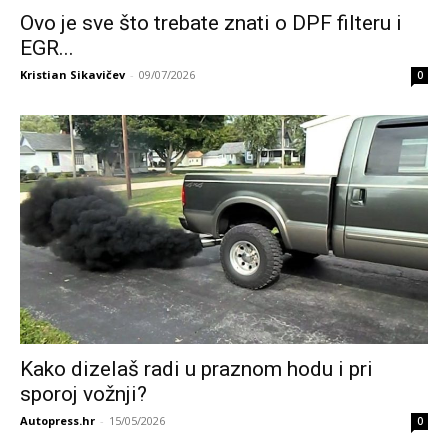
Ovo je sve što trebate znati o DPF filteru i
EGR...
Kristian Sikavičev
-
09/07/2026
0
Kako dizelaš radi u praznom hodu i pri
sporoj vožnji?
Autopress.hr
-
15/05/2026
0