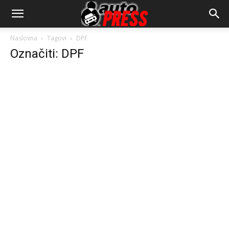
AutopressHR
Naslovna
Tagovi
DPF
Označiti: DPF