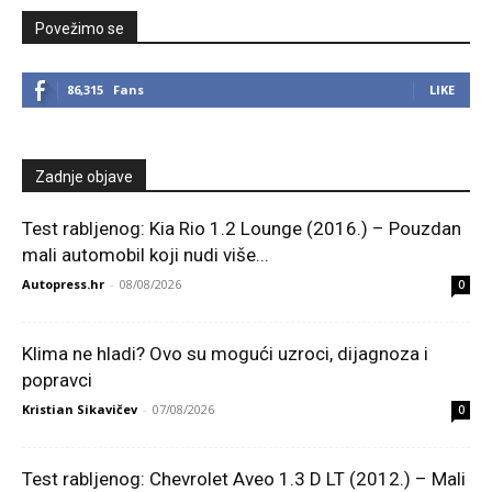
Povežimo se
86,315
Fans
LIKE
Zadnje objave
Test rabljenog: Kia Rio 1.2 Lounge (2016.) – Pouzdan
mali automobil koji nudi više...
Autopress.hr
-
08/08/2026
0
Klima ne hladi? Ovo su mogući uzroci, dijagnoza i
popravci
Kristian Sikavičev
-
07/08/2026
0
Test rabljenog: Chevrolet Aveo 1.3 D LT (2012.) – Mali