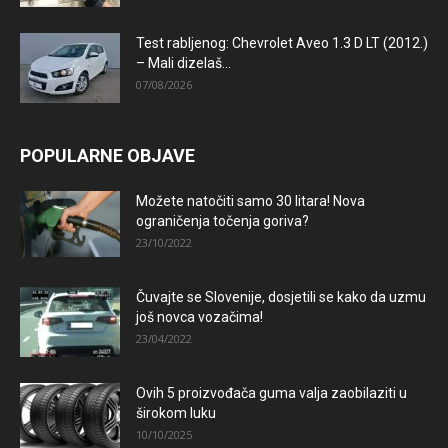
Test rabljenog: Chevrolet Aveo 1.3 D LT (2012.)
– Mali dizelaš...
07/08/2026
POPULARNE OBJAVE
Možete natočiti samo 30 litara! Nova
ograničenja točenja goriva?
23/10/2022
Čuvajte se Slovenije, dosjetili se kako da uzmu
još novca vozačima!
23/04/2022
Ovih 5 proizvođača guma valja zaobilaziti u
širokom luku
10/10/2025