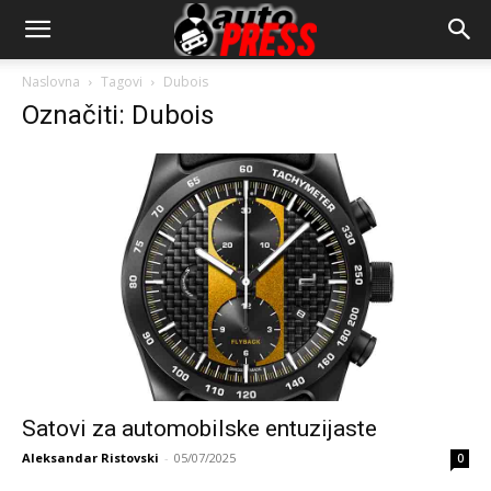
AutopressHR
Naslovna
Tagovi
Dubois
Označiti: Dubois
Satovi za automobilske entuzijaste
Aleksandar Ristovski
-
05/07/2025
0