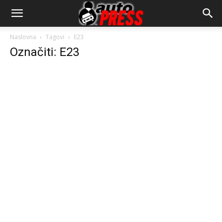
AutopressHR
Naslovna
Tagovi
E23
Označiti: E23