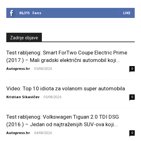
86,315
Fans
LIKE
Zadnje objave
Test rabljenog: Smart ForTwo Coupe Electric Prime
(2017.) – Mali gradski električni automobil koji...
Autopress.hr
-
05/08/2026
0
Video: Top 10 idiota za volanom super automobila
Kristian Sikavičev
-
05/08/2026
0
Test rabljenog: Volkswagen Tiguan 2.0 TDI DSG
(2016.) – Jedan od najtraženijih SUV-ova koji...
Autopress.hr
-
04/08/2026
0