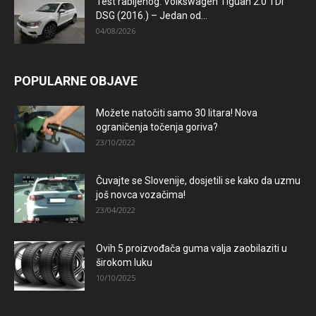
Test rabljenog: Volkswagen Tiguan 2.0 TDI
DSG (2016.) – Jedan od...
04/08/2026
POPULARNE OBJAVE
Možete natočiti samo 30 litara! Nova
ograničenja točenja goriva?
23/10/2022
Čuvajte se Slovenije, dosjetili se kako da uzmu
još novca vozačima!
23/04/2022
Ovih 5 proizvođača guma valja zaobilaziti u
širokom luku
10/10/2025