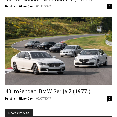
Kristian Sikavičev
-
01/12/2022
0
40. ro?endan: BMW Serije 7 (1977.)
Kristian Sikavičev
-
05/07/2017
0
Povežimo se