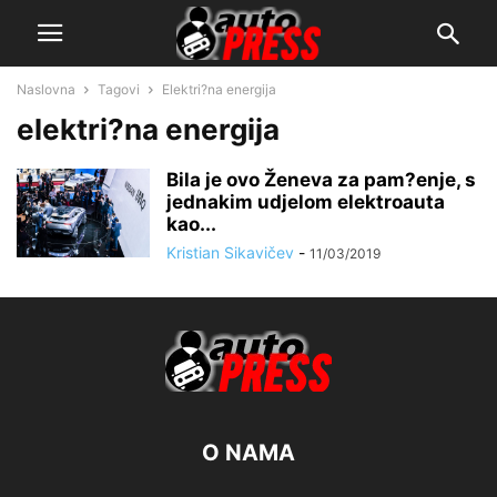
Naslovna
Tagovi
Elektri?na energija
elektri?na energija
Bila je ovo Ženeva za pam?enje, s
jednakim udjelom elektroauta
kao...
Kristian Sikavičev
-
11/03/2019
O NAMA