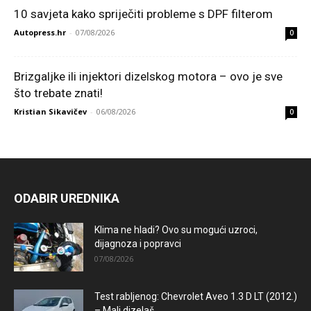
10 savjeta kako spriječiti probleme s DPF filterom
Autopress.hr
-
07/08/2026
0
Brizgaljke ili injektori dizelskog motora – ovo je sve
što trebate znati!
Kristian Sikavičev
-
06/08/2026
0
ODABIR UREDNIKA
Klima ne hladi? Ovo su mogući uzroci,
dijagnoza i popravci
07/08/2026
Test rabljenog: Chevrolet Aveo 1.3 D LT (2012.)
– Mali dizelaš...