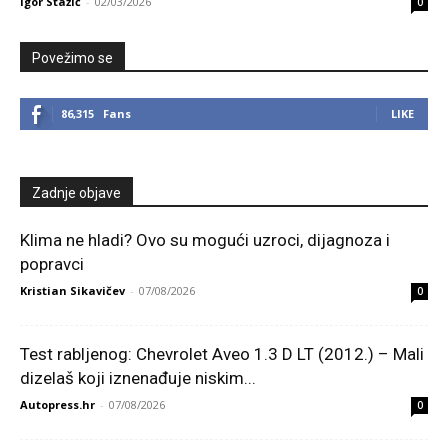
Igor Stažić
-
02/03/2026
0
Povežimo se
86,315
Fans
LIKE
Zadnje objave
Klima ne hladi? Ovo su mogući uzroci, dijagnoza i
popravci
Kristian Sikavičev
-
07/08/2026
0
Test rabljenog: Chevrolet Aveo 1.3 D LT (2012.) – Mali
dizelaš koji iznenađuje niskim...
Autopress.hr
-
07/08/2026
0