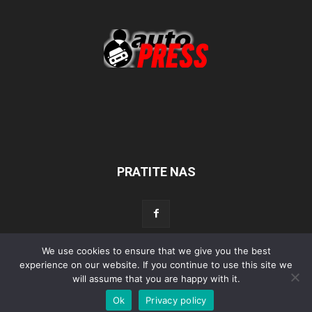
PRATITE NAS
We use cookies to ensure that we give you the best
experience on our website. If you continue to use this site we
Početna
Aktualno
Test
Tehnika
Servis
Tuning
Sport
will assume that you are happy with it.
Lifestyle
Povijest
Ok
Privacy policy
© Autopress - Sva prava pridržana.