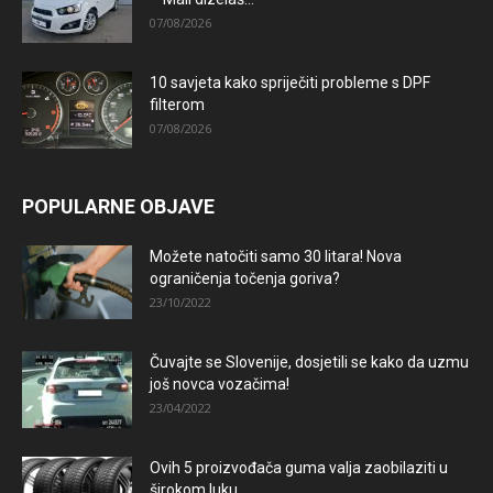
07/08/2026
10 savjeta kako spriječiti probleme s DPF
filterom
07/08/2026
POPULARNE OBJAVE
Možete natočiti samo 30 litara! Nova
ograničenja točenja goriva?
23/10/2022
Čuvajte se Slovenije, dosjetili se kako da uzmu
još novca vozačima!
23/04/2022
Ovih 5 proizvođača guma valja zaobilaziti u
širokom luku