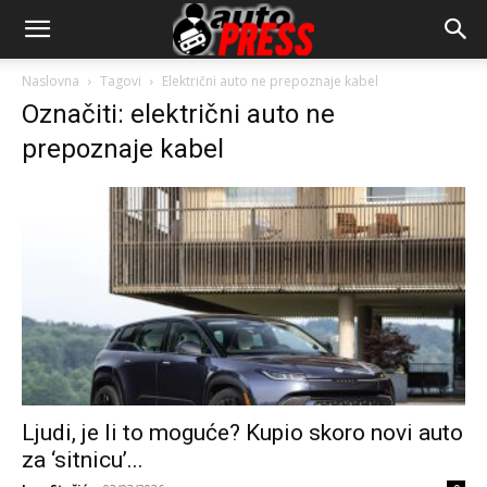
AutopressHR
Naslovna
Tagovi
Električni auto ne prepoznaje kabel
Označiti: električni auto ne
prepoznaje kabel
Ljudi, je li to moguće? Kupio skoro novi auto
za ‘sitnicu’...