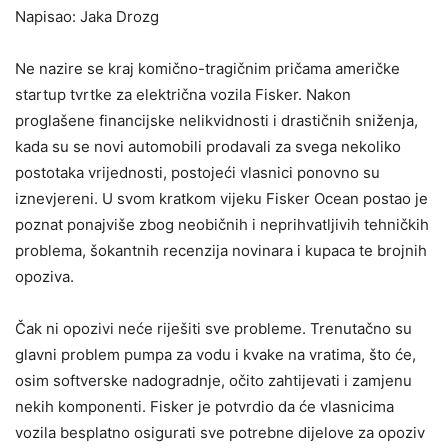
Napisao: Jaka Drozg
Ne nazire se kraj komično-tragičnim pričama američke
startup tvrtke za električna vozila Fisker. Nakon
proglašene financijske nelikvidnosti i drastičnih sniženja,
kada su se novi automobili prodavali za svega nekoliko
postotaka vrijednosti, postojeći vlasnici ponovno su
iznevjereni. U svom kratkom vijeku Fisker Ocean postao je
poznat ponajviše zbog neobičnih i neprihvatljivih tehničkih
problema, šokantnih recenzija novinara i kupaca te brojnih
opoziva.
Čak ni opozivi neće riješiti sve probleme. Trenutačno su
glavni problem pumpa za vodu i kvake na vratima, što će,
osim softverske nadogradnje, očito zahtijevati i zamjenu
nekih komponenti. Fisker je potvrdio da će vlasnicima
vozila besplatno osigurati sve potrebne dijelove za opoziv