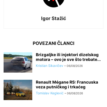
Igor Stažić
POVEZANI ČLANCI
Brizgaljke ili injektori dizelskog
motora – ovo je sve što trebate...
Kristian Sikavičev
-
06/08/2026
Renault Mégane RS: Francuska
veza putničkog i trkaćeg
Tomislav Keglević
-
06/08/2026