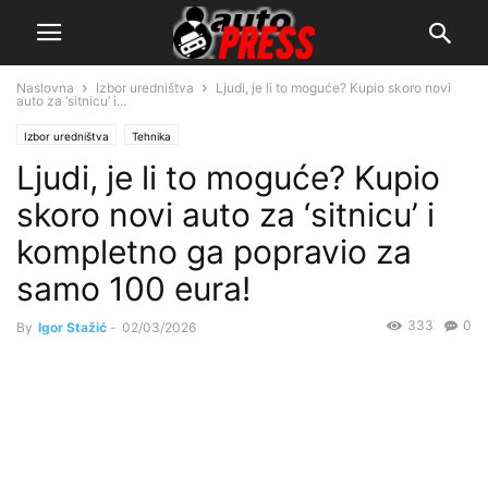
Naslovna
Izbor uredništva
Ljudi, je li to moguće? Kupio skoro novi
auto za ‘sitnicu’ i...
Izbor uredništva
Tehnika
Ljudi, je li to moguće? Kupio
skoro novi auto za ‘sitnicu’ i
kompletno ga popravio za
samo 100 eura!
333
0
By
Igor Stažić
-
02/03/2026