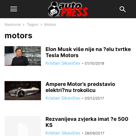
Naslovna
Tagovi
Motors
motors
Elon Musk više nije na ?elu tvrtke
Tesla Motors
Kristian Sikavičev
-
01/10/2018
Ampere Motor’s predstavio
elektri?nu trokolicu
Kristian Sikavičev
-
05/12/2017
Rezvanijeva zvjerka imat ?e 500
KS
Kristian Sikavičev
-
28/09/2017