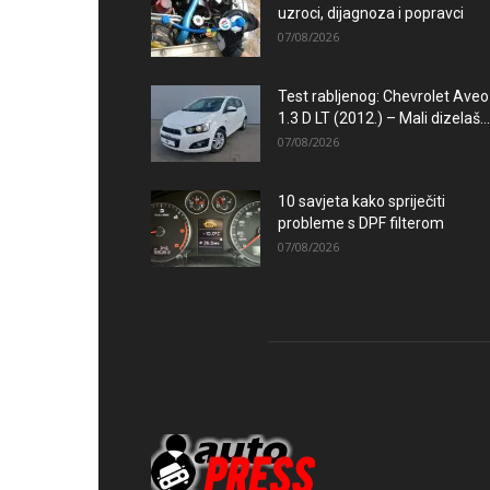
uzroci, dijagnoza i popravci
07/08/2026
Test rabljenog: Chevrolet Aveo
1.3 D LT (2012.) – Mali dizelaš...
07/08/2026
10 savjeta kako spriječiti
probleme s DPF filterom
07/08/2026