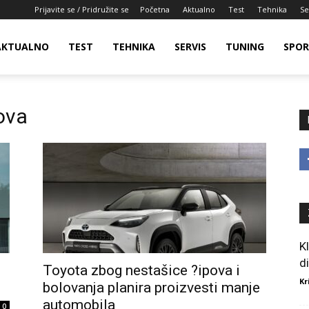
Prijavite se / Pridružite se
Početna
Aktualno
Test
Tehnika
Se
AKTUALNO
TEST
TEHNIKA
SERVIS
TUNING
SPO
ova
K
d
Toyota zbog nestašice ?ipova i
Kr
bolovanja planira proizvesti manje
automobila
0