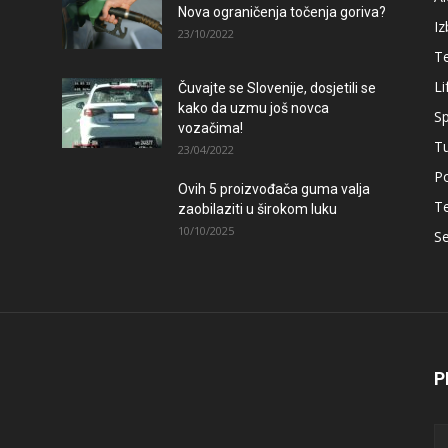
Nova ograničenja točenja goriva?
Iz
23/10/2022
T
Li
Čuvajte se Slovenije, dosjetili se
kako da uzmu još novca
Sp
vozačima!
T
23/04/2022
Po
Ovih 5 proizvođača guma valja
T
zaobilaziti u širokom luku
10/10/2025
Se
P