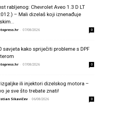
est rabljenog: Chevrolet Aveo 1.3 D LT
2012.) – Mali dizelaš koji iznenađuje
skim...
topress.hr
-
07/08/2026
0
0 savjeta kako spriječiti probleme s DPF
ilterom
topress.hr
-
07/08/2026
0
rizgaljke ili injektori dizelskog motora –
vo je sve što trebate znati!
istian Sikavičev
-
06/08/2026
0