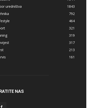
bor uredništva
1843
ehnika
792
festyle
464
ort
321
uning
319
vijest
317
est
213
rvis
161
RATITE NAS