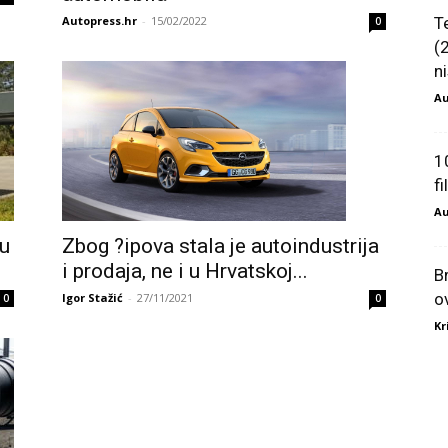
Autopress.hr
-
15/02/2022
T
0
(
ni
Au
1
f
Au
Zbog ?ipova stala je autoindustrija
ju
i prodaja, ne i u Hrvatskoj...
B
o
Igor Stažić
-
27/11/2021
0
0
Kr