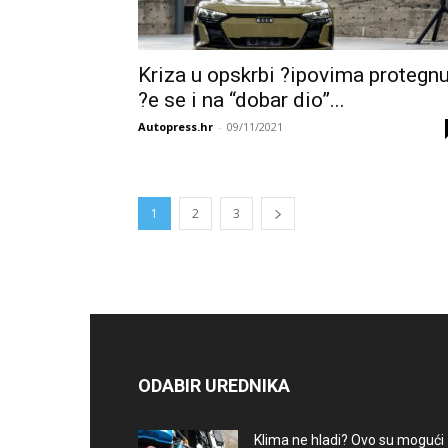
Kriza u opskrbi ?ipovima protegnu
?e se i na “dobar dio”...
Autopress.hr
-
09/11/2021
1
2
3
ODABIR UREDNIKA
Klima ne hladi? Ovo su mogući