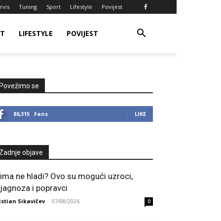
rvis
Tuning
Sport
Lifestyle
Povijest
RT
LIFESTYLE
POVIJEST
Povežimo se
86,315
Fans
LIKE
Zadnje objave
lima ne hladi? Ovo su mogući uzroci,
ijagnoza i popravci
istian Sikavičev
-
07/08/2026
0