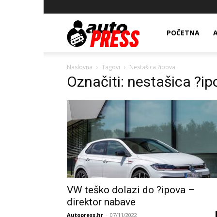
AutopressHR
POČETNA
Naslovna
Tagovi
Nestašica ?ipova
Označiti: nestašica ?ip
VW teško dolazi do ?ipova –
direktor nabave
Autopress.hr
-
07/11/2022