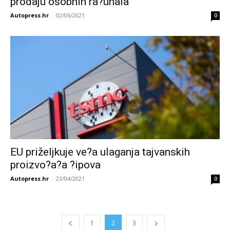
prodaju osobnih ra?unala
Autopress.hr
-
02/06/2021
0
EU priželjkuje ve?a ulaganja tajvanskih
proizvo?a?a ?ipova
Autopress.hr
-
23/04/2021
0
1
2
3