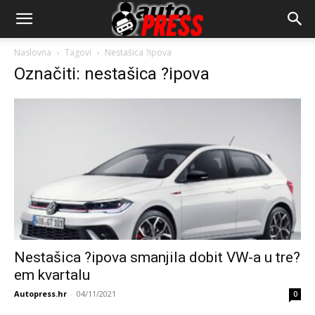
AutopressHR
Naslovna
Tagovi
Nestašica ?ipova
Označiti: nestašica ?ipova
Nestašica ?ipova smanjila dobit VW-a u tre?
em kvartalu
Autopress.hr
-
04/11/2021
0