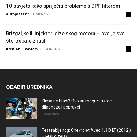
10 savjeta kako spriječiti probleme s DPF filterom
Autopress.hr
-
07/08/2026
0
Brizgaljke ili injektori dizelskog motora – ovo je sve
što trebate znati!
Kristian Sikavičev
-
06/08/2026
0
ODABIR UREDNIKA
Klima ne hladi? Ovo su mogući uzroci,
dijagnoza i popravci
07/08/2026
Test rabljenog: Chevrolet Aveo 1.3 D LT (2012.)
– Mali dizelaš...