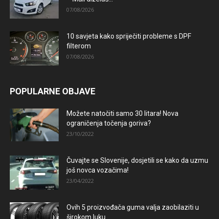
07/08/2026
10 savjeta kako spriječiti probleme s DPF
filterom
07/08/2026
POPULARNE OBJAVE
Možete natočiti samo 30 litara! Nova
ograničenja točenja goriva?
23/10/2022
Čuvajte se Slovenije, dosjetili se kako da uzmu
još novca vozačima!
23/04/2022
Ovih 5 proizvođača guma valja zaobilaziti u
širokom luku