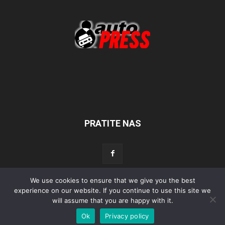
PRATITE NAS
We use cookies to ensure that we give you the best
experience on our website. If you continue to use this site we
Početna
Aktualno
Test
Tehnika
Servis
Tuning
Sport
will assume that you are happy with it.
Lifestyle
Povijest
Ok
Privacy policy
© Autopress - Sva prava pridržana.