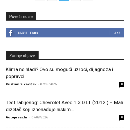
Povežimo se
86,315
Fans
LIKE
Zadnje objave
Klima ne hladi? Ovo su mogući uzroci, dijagnoza i
popravci
Kristian Sikavičev
-
07/08/2026
0
Test rabljenog: Chevrolet Aveo 1.3 D LT (2012.) – Mali
dizelaš koji iznenađuje niskim...
Autopress.hr
-
07/08/2026
0