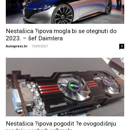
Nestašica ?ipova mogla bi se otegnuti do
2023. – šef Daimlera
Autopress.hr
-
15/09/2021
0
Nestašica ?ipova pogodit ?e ovogodišnju