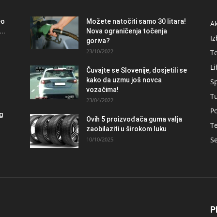
eo
Možete natočiti samo 30 litara!
A
..
Nova ograničenja točenja
Iz
goriva?
23/10/2022
T
Li
Čuvajte se Slovenije, dosjetili se
kako da uzmu još novca
S
vozačima!
T
23/04/2022
Po
og
Ovih 5 proizvođača guma valja
Te
zaobilaziti u širokom luku
Se
10/10/2025
P