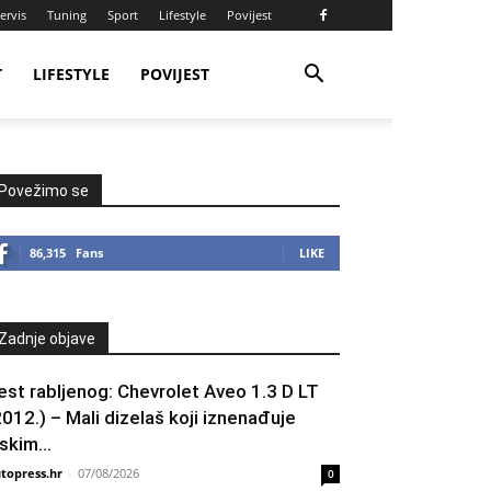
ervis
Tuning
Sport
Lifestyle
Povijest
T
LIFESTYLE
POVIJEST
Povežimo se
86,315
Fans
LIKE
Zadnje objave
est rabljenog: Chevrolet Aveo 1.3 D LT
2012.) – Mali dizelaš koji iznenađuje
skim...
topress.hr
-
07/08/2026
0