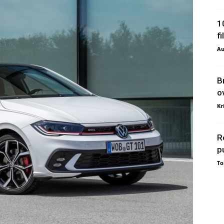
1
f
Au
B
o
Kr
R
p
To