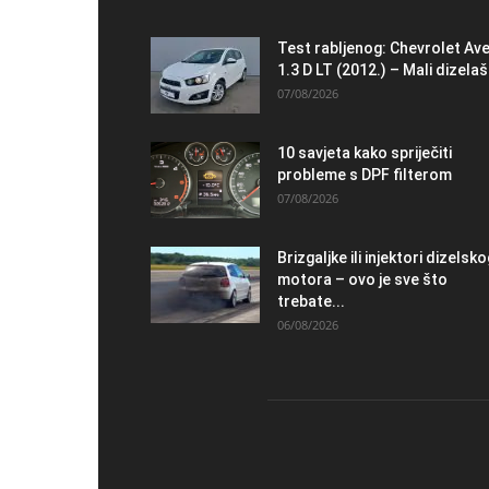
Test rabljenog: Chevrolet Av
1.3 D LT (2012.) – Mali dizelaš.
07/08/2026
10 savjeta kako spriječiti
probleme s DPF filterom
07/08/2026
Brizgaljke ili injektori dizelsk
motora – ovo je sve što
trebate...
06/08/2026