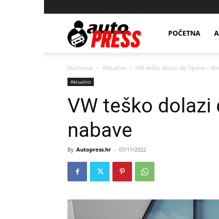
AutopressHR
POČETNA
A
Naslovna
Aktualno
VW teško dolazi do ?ipova – di
Aktualno
VW teško dolazi 
nabave
By
Autopress.hr
-
07/11/2022