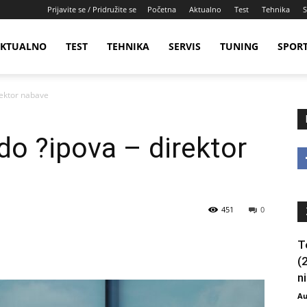
Prijavite se / Pridružite se
Početna
Aktualno
Test
Tehnika
S
KTUALNO
TEST
TEHNIKA
SERVIS
TUNING
SPOR
rektor nabave
do ?ipova – direktor
451
0
T
(
ni
Au