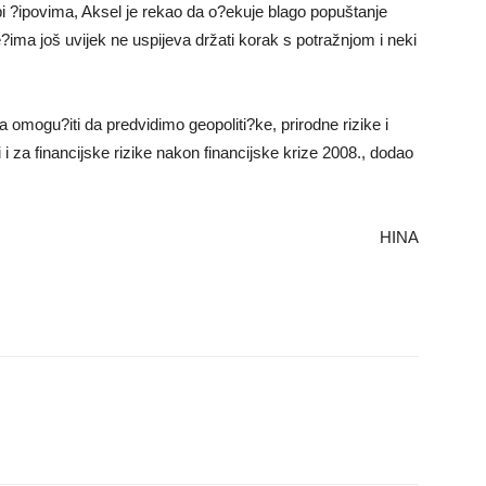
bi ?ipovima, Aksel je rekao da o?ekuje blago popuštanje
e?ima još uvijek ne uspijeva držati korak s potražnjom i neki
a omogu?iti da predvidimo geopoliti?ke, prirodne rizike i
i za financijske rizike nakon financijske krize 2008., dodao
HINA