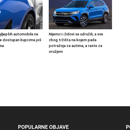
jljepših automobila na
Nijemci i židovi se udružili, a sve
 će dostupan kupcima još
zbog tržišta na kojem pada
na
potražnja za autima, a raste za
oružjem
POPULARNE OBJAVE
P