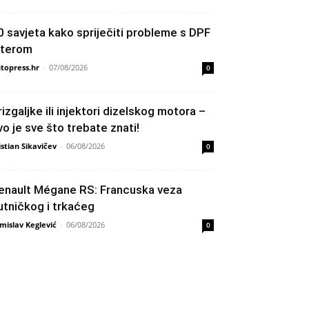
0 savjeta kako spriječiti probleme s DPF
ilterom
topress.hr
-
07/08/2026
0
rizgaljke ili injektori dizelskog motora –
vo je sve što trebate znati!
istian Sikavičev
-
06/08/2026
0
enault Mégane RS: Francuska veza
utničkog i trkaćeg
mislav Keglević
-
06/08/2026
0