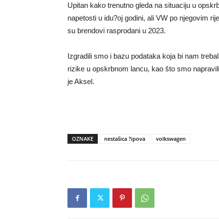
Upitan kako trenutno gleda na situaciju u opskr
napetosti u idu?oj godini, ali VW po njegovim rij
su brendovi rasprodani u 2023.
Izgradili smo i bazu podataka koja bi nam trebal
rizike u opskrbnom lancu, kao što smo napravili 
je Aksel.
OZNAKE
nestašica ?ipova
volkswagen