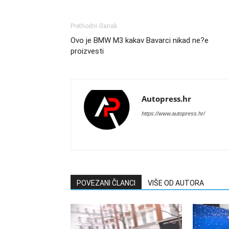
Prethodni članak
Ovo je BMW M3 kakav Bavarci nikad ne?e
proizvesti
Autopress.hr
https://www.autopress.hr/
POVEZANI ČLANCI
VIŠE OD AUTORA