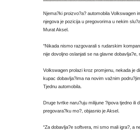
Njema?ki proizvo?a? automobila Volkswagen im
njegova je pozicija u pregovorima u nekim slu?a
Murat Aksel.
“Nikada nismo razgovarali s rudarskim kompani
nije dovoljno oslanjati se na glavne dobavlja?e,
Volkswagen prolazi kroz promjenu, nekada je dik
kupac dobavlja?ima na novim važnim podru?jima,
Tjednu automobila.
Druge tvrtke naru?uju milijune ?ipova tjedno ili
pregovara?ku mo?, objasnio je Aksel.
“Za dobavlja?e softvera, mi smo mali igra?, a ne 