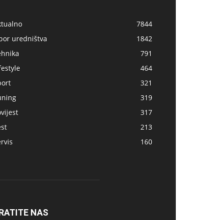
ktualno
7844
bor uredništva
1842
ehnika
791
festyle
464
port
321
uning
319
vijest
317
st
213
rvis
160
RATITE NAS