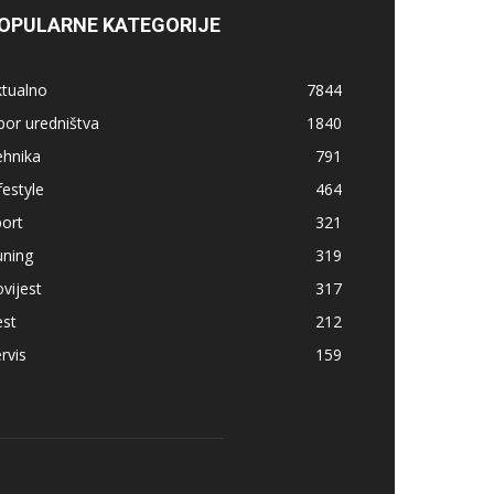
OPULARNE KATEGORIJE
ktualno
7844
bor uredništva
1840
ehnika
791
festyle
464
ort
321
uning
319
vijest
317
est
212
rvis
159