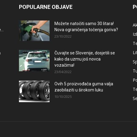
POPULARNE OBJAVE
P
Možete natočiti samo 30 litara!
A
..
Nova ograničenja točenja goriva?
Iz
23/10/2022
T
Li
a
Čuvajte se Slovenije, dosjetili se
kako da uzmu još novca
Sp
vozačima!
T
23/04/2022
Po
Ovih 5 proizvođača guma valja
–
T
zaobilaziti u širokom luku
10/10/2025
Se