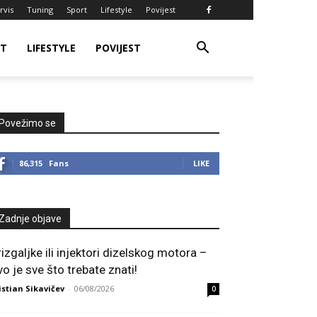
rvis
Tuning
Sport
Lifestyle
Povijest
RT
LIFESTYLE
POVIJEST
Povežimo se
86,315
Fans
LIKE
Zadnje objave
rizgaljke ili injektori dizelskog motora –
vo je sve što trebate znati!
istian Sikavičev
-
06/08/2026
0