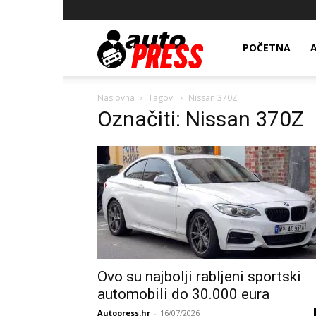
AutopressHR
POČETNA
Naslovna
Tagovi
Nissan 370Z
Označiti: Nissan 370Z
Ovo su najbolji rabljeni sportski
automobili do 30.000 eura
Autopress.hr
-
16/07/2026