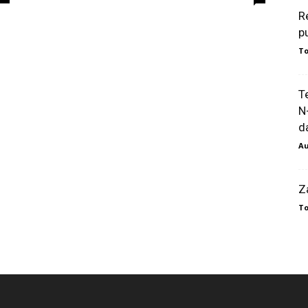
R
p
To
T
N
da
Au
Z
To