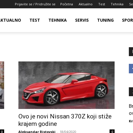
Prijavite se / Pridružite se
Početna
Aktualno
Test
Tehnika
Se
AKTUALNO
TEST
TEHNIKA
SERVIS
TUNING
SPO
B
o
Ovo je novi Nissan 370Z koji stiže
Kr
krajem godine
Aleksandar Ristovski
-
18/04/2020
0
0