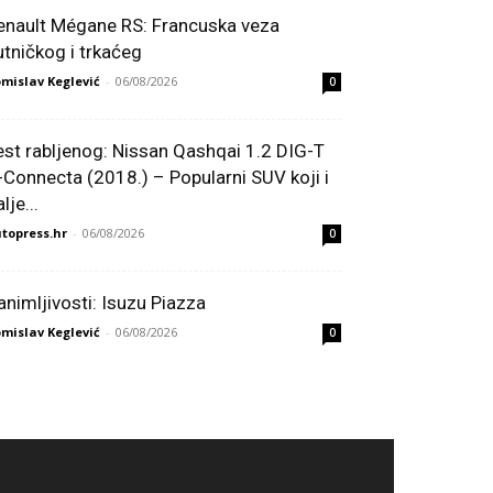
enault Mégane RS: Francuska veza
utničkog i trkaćeg
mislav Keglević
-
06/08/2026
0
est rabljenog: Nissan Qashqai 1.2 DIG-T
-Connecta (2018.) – Popularni SUV koji i
lje...
topress.hr
-
06/08/2026
0
animljivosti: Isuzu Piazza
mislav Keglević
-
06/08/2026
0