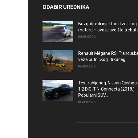
ODABIR UREDNIKA
Brizgaljke ili injektori dizelskog
motora – ovo je sve što trebate.
06/08/2026
Renault Mégane RS: Francusk
veza putničkog i trkaćeg
06/08/2026
Test rabljenog: Nissan Qashqai
1.2 DIG-T N-Connecta (2018.) 
Popularni SUV...
06/08/2026