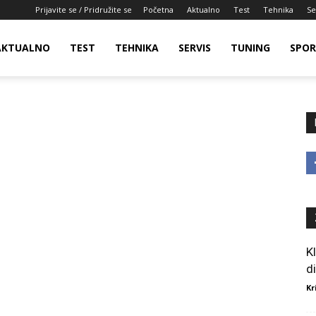
Prijavite se / Pridružite se
Početna
Aktualno
Test
Tehnika
Se
AKTUALNO
TEST
TEHNIKA
SERVIS
TUNING
SPO
K
d
Kr