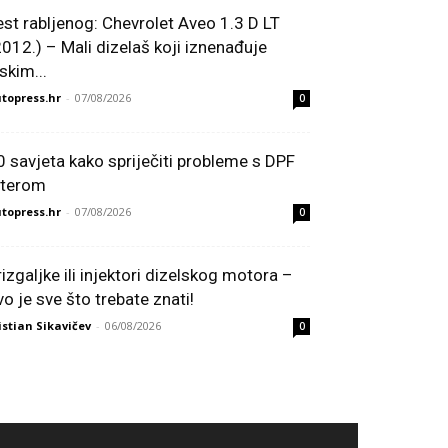
est rabljenog: Chevrolet Aveo 1.3 D LT
2012.) – Mali dizelaš koji iznenađuje
skim...
topress.hr
-
07/08/2026
0
0 savjeta kako spriječiti probleme s DPF
ilterom
topress.hr
-
07/08/2026
0
rizgaljke ili injektori dizelskog motora –
vo je sve što trebate znati!
istian Sikavičev
-
06/08/2026
0