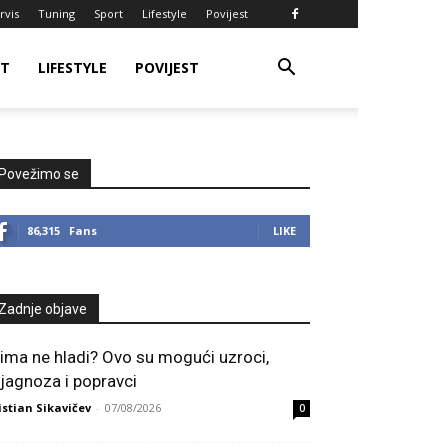
rvis
Tuning
Sport
Lifestyle
Povijest
RT
LIFESTYLE
POVIJEST
Povežimo se
86,315
Fans
LIKE
Zadnje objave
lima ne hladi? Ovo su mogući uzroci,
ijagnoza i popravci
istian Sikavičev
-
07/08/2026
0