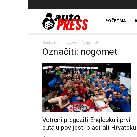
AutopressHR
POČETNA
Naslovna
Tagovi
Nogomet
Označiti: nogomet
Vatreni pregazili Englesku i prvi
puta u povijesti plasirali Hrvatsku
u...