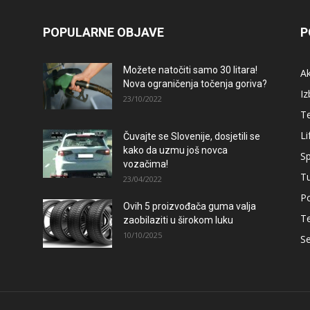
POPULARNE OBJAVE
P
Možete natočiti samo 30 litara!
A
Nova ograničenja točenja goriva?
Iz
23/10/2022
T
Li
Čuvajte se Slovenije, dosjetili se
kako da uzmu još novca
Sp
vozačima!
T
23/04/2022
Po
Ovih 5 proizvođača guma valja
T
zaobilaziti u širokom luku
10/10/2025
Se