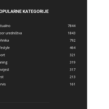
OPULARNE KATEGORIJE
ktualno
7844
bor uredništva
1843
ehnika
792
festyle
464
ort
321
uning
319
vijest
317
est
213
rvis
161