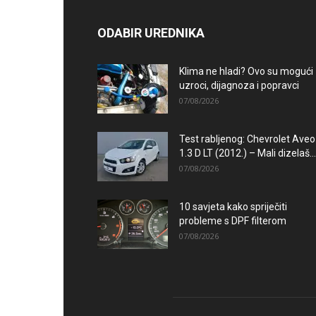
ODABIR UREDNIKA
Klima ne hladi? Ovo su mogući
uzroci, dijagnoza i popravci
07/08/2026
Test rabljenog: Chevrolet Aveo
1.3 D LT (2012.) – Mali dizelaš...
07/08/2026
10 savjeta kako spriječiti
probleme s DPF filterom
07/08/2026