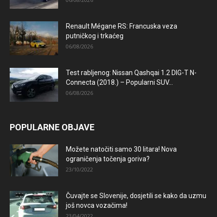
Renault Mégane RS: Francuska veza
putničkog i trkaćeg
06/08/2026
Test rabljenog: Nissan Qashqai 1.2 DIG-T N-
Connecta (2018.) – Popularni SUV...
06/08/2026
POPULARNE OBJAVE
Možete natočiti samo 30 litara! Nova
ograničenja točenja goriva?
23/10/2022
Čuvajte se Slovenije, dosjetili se kako da uzmu
još novca vozačima!
23/04/2022