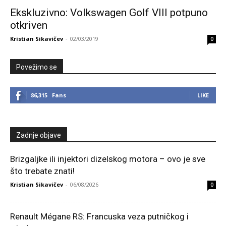
Ekskluzivno: Volkswagen Golf VIII potpuno
otkriven
Kristian Sikavičev
-
02/03/2019
0
Povežimo se
86,315
Fans
LIKE
Zadnje objave
Brizgaljke ili injektori dizelskog motora – ovo je sve
što trebate znati!
Kristian Sikavičev
-
06/08/2026
0
Renault Mégane RS: Francuska veza putničkog i