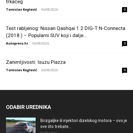
trkaćeg
Tomislav Keglević
-
06/08/2026
0
Test rabljenog: Nissan Qashqai 1.2 DIG-T N-Connecta
(2018.) – Popularni SUV koji i dalje...
Autopress.hr
-
06/08/2026
0
Zanimljivosti: Isuzu Piazza
Tomislav Keglević
-
06/08/2026
0
ODABIR UREDNIKA
Brizgaljke ili injektori dizelskog motora – ovo je
sve što trebate...
06/08/2026