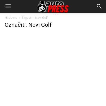
AutopressHR
Naslovna
Tagovi
Novi Golf
Označiti: Novi Golf