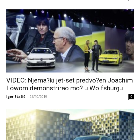
VIDEO: Njema?ki jet-set predvo?en Joachim
Löwom demonstrirao mo? u Wolfsburgu
Igor Stažić
-
26/10/2019
0