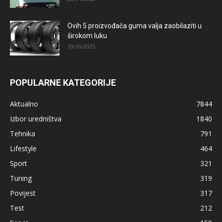
Ovih 5 proizvođača guma valja zaobilaziti u
širokom luku
10/10/2025
POPULARNE KATEGORIJE
Aktualno
7844
Izbor uredništva
1840
Tehnika
791
Lifestyle
464
Sport
321
Tuning
319
Povijest
317
Test
212