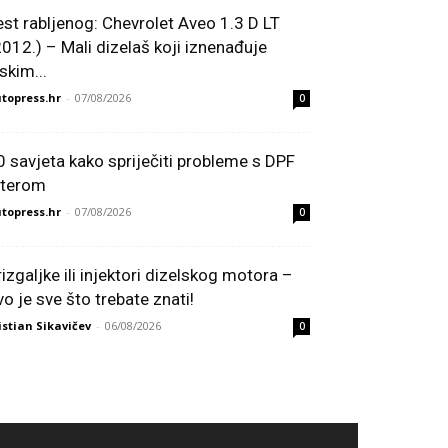
est rabljenog: Chevrolet Aveo 1.3 D LT
2012.) – Mali dizelaš koji iznenađuje
skim...
topress.hr
-
07/08/2026
0
0 savjeta kako spriječiti probleme s DPF
ilterom
topress.hr
-
07/08/2026
0
rizgaljke ili injektori dizelskog motora –
vo je sve što trebate znati!
istian Sikavičev
-
06/08/2026
0