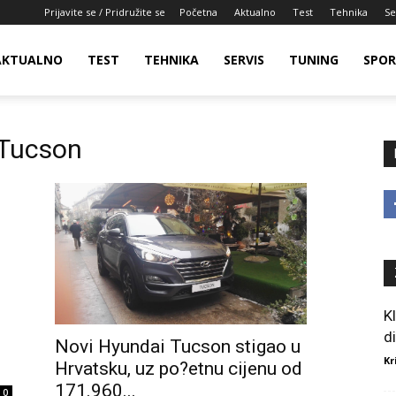
Prijavite se / Pridružite se
Početna
Aktualno
Test
Tehnika
Se
AKTUALNO
TEST
TEHNIKA
SERVIS
TUNING
SPO
 Tucson
K
d
Novi Hyundai Tucson stigao u
Kr
Hrvatsku, uz po?etnu cijenu od
171.960...
0