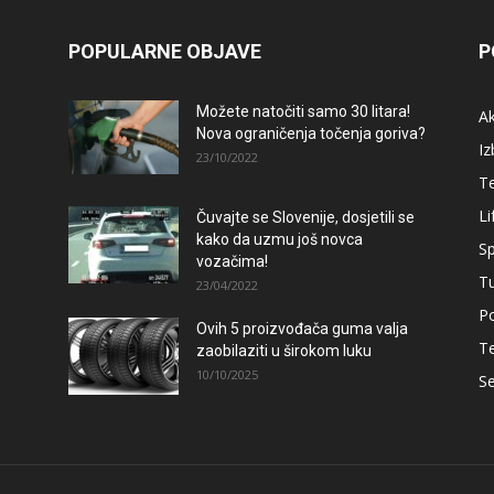
POPULARNE OBJAVE
P
Možete natočiti samo 30 litara!
A
Nova ograničenja točenja goriva?
Iz
23/10/2022
T
Li
Čuvajte se Slovenije, dosjetili se
kako da uzmu još novca
Sp
vozačima!
T
23/04/2022
Po
Ovih 5 proizvođača guma valja
T
zaobilaziti u širokom luku
10/10/2025
Se