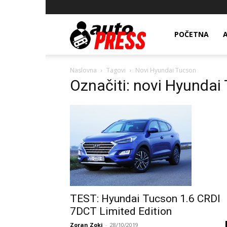
AutopressHR
POČETNA
Naslovna
Tagovi
Novi Hyundai Tucson
Označiti: novi Hyundai
TEST: Hyundai Tucson 1.6 CRDI
7DCT Limited Edition
Zoran Zoki
-
28/10/2019