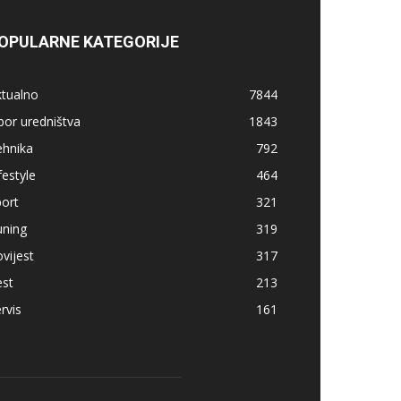
OPULARNE KATEGORIJE
ktualno
7844
bor uredništva
1843
ehnika
792
festyle
464
ort
321
uning
319
vijest
317
est
213
rvis
161