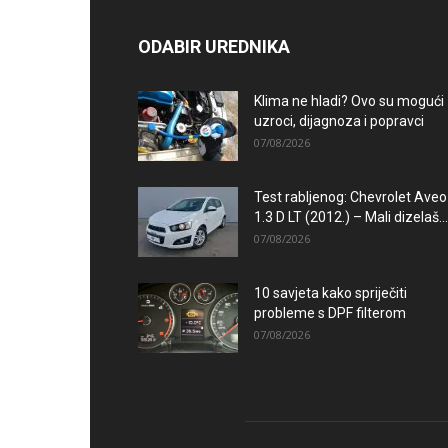
ODABIR UREDNIKA
Klima ne hladi? Ovo su mogući
uzroci, dijagnoza i popravci
07/08/2026
Test rabljenog: Chevrolet Aveo
1.3 D LT (2012.) – Mali dizelaš...
07/08/2026
10 savjeta kako spriječiti
probleme s DPF filterom
07/08/2026