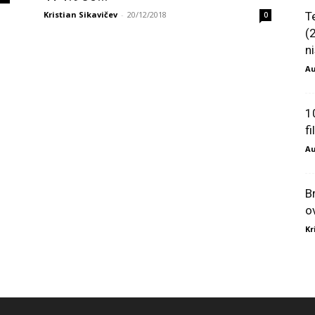
Kristian Sikavičev
-
20/12/2018
T
0
(
ni
Au
1
f
Au
B
o
Kr