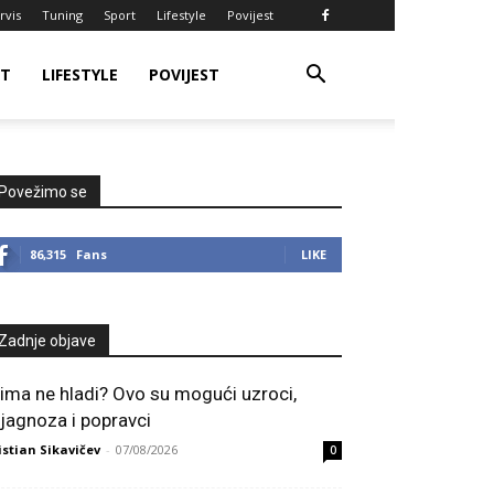
rvis
Tuning
Sport
Lifestyle
Povijest
RT
LIFESTYLE
POVIJEST
Povežimo se
86,315
Fans
LIKE
Zadnje objave
lima ne hladi? Ovo su mogući uzroci,
ijagnoza i popravci
istian Sikavičev
-
07/08/2026
0