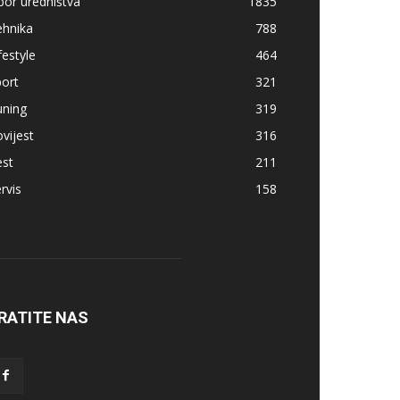
bor uredništva
1835
ehnika
788
festyle
464
ort
321
uning
319
vijest
316
est
211
rvis
158
RATITE NAS