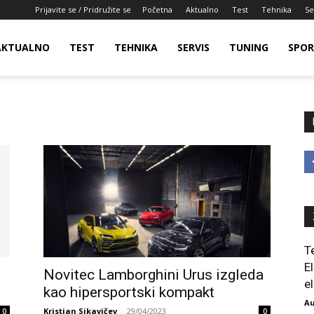
Prijavite se / Pridružite se
Početna
Aktualno
Test
Tehnika
Se
AKTUALNO
TEST
TEHNIKA
SERVIS
TUNING
SPO
T
E
Novitec Lamborghini Urus izgleda
el
kao hipersportski kompakt
Au
Kristian Sikavičev
-
29/04/2023
0
0