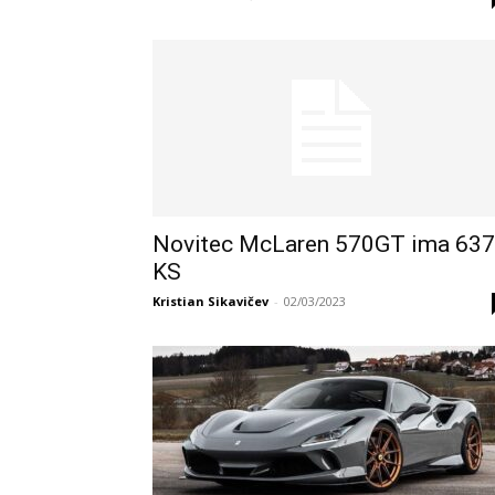
Novitec McLaren 570GT ima 637
KS
Kristian Sikavičev
-
02/03/2023