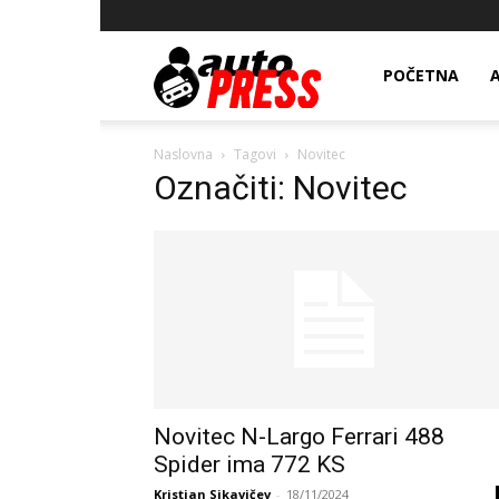
AutopressHR
POČETNA
Naslovna
Tagovi
Novitec
Označiti: Novitec
Novitec N-Largo Ferrari 488
Spider ima 772 KS
Kristian Sikavičev
-
18/11/2024