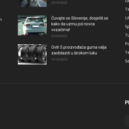
Iz
23/10/2022
T
Li
Čuvajte se Slovenije, dosjetili se
m
kako da uzmu još novca
Sp
vozačima!
T
23/04/2022
Po
Ovih 5 proizvođača guma valja
T
zaobilaziti u širokom luku
10/10/2025
Se
P