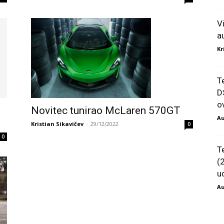
V
a
Kr
T
D
ov
Novitec tunirao McLaren 570GT
Au
Kristian Sikavičev
-
29/12/2022
0
0
T
(
u
Au