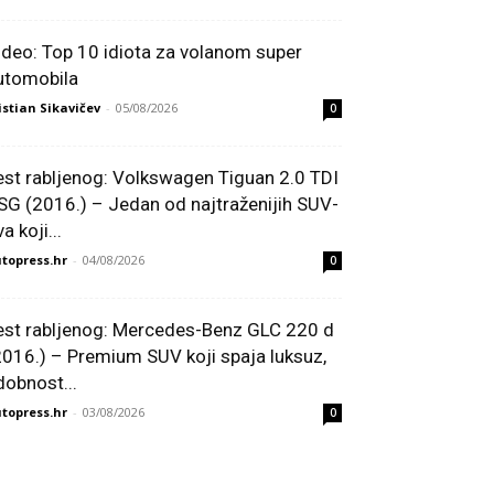
ideo: Top 10 idiota za volanom super
utomobila
istian Sikavičev
-
05/08/2026
0
est rabljenog: Volkswagen Tiguan 2.0 TDI
SG (2016.) – Jedan od najtraženijih SUV-
a koji...
topress.hr
-
04/08/2026
0
est rabljenog: Mercedes-Benz GLC 220 d
2016.) – Premium SUV koji spaja luksuz,
dobnost...
topress.hr
-
03/08/2026
0