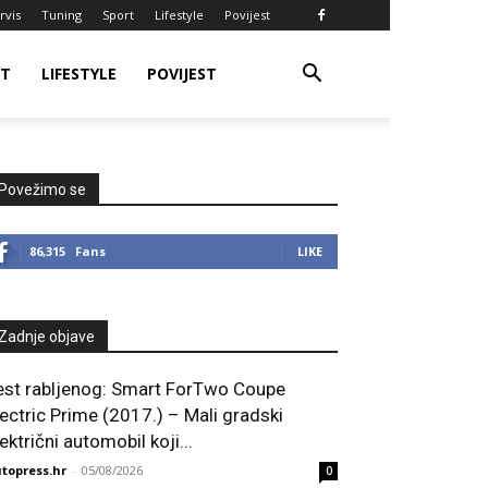
rvis
Tuning
Sport
Lifestyle
Povijest
RT
LIFESTYLE
POVIJEST
Povežimo se
86,315
Fans
LIKE
Zadnje objave
est rabljenog: Smart ForTwo Coupe
lectric Prime (2017.) – Mali gradski
ektrični automobil koji...
topress.hr
-
05/08/2026
0