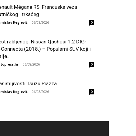
enault Mégane RS: Francuska veza
utničkog i trkaćeg
mislav Keglević
-
06/08/2026
0
est rabljenog: Nissan Qashqai 1.2 DIG-T
-Connecta (2018.) – Popularni SUV koji i
lje...
topress.hr
-
06/08/2026
0
animljivosti: Isuzu Piazza
mislav Keglević
-
06/08/2026
0