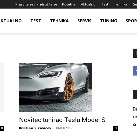
Prijavite se / Pridružite se
Početna
Aktualno
Test
Tehnika
Se
AKTUALNO
TEST
TEHNIKA
SERVIS
TUNING
SPO
B
o
Novitec tunirao Teslu Model S
Kr
Kristian Sikavičev
-
10/03/2017
0
0