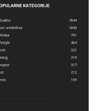
OPULARNE KATEGORIJE
ktualno
7844
bor uredništva
1840
ehnika
791
festyle
464
ort
321
uning
319
vijest
317
est
212
rvis
159