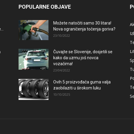
POPULARNE OBJAVE
P
Možete natočiti samo 30 litara!
A
..
Nova ograničenja točenja goriva?
Iz
23/10/2022
T
Li
a
Čuvajte se Slovenije, dosjetili se
kako da uzmu još novca
Sp
vozačima!
T
23/04/2022
Po
Ovih 5 proizvođača guma valja
–
T
zaobilaziti u širokom luku
10/10/2025
Se