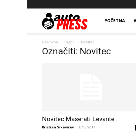
AutopressHR
POČETNA
Naslovna
Tagovi
Novitec
Označiti: Novitec
Novitec Maserati Levante
Kristian Sikavičev
-
30/03/2017