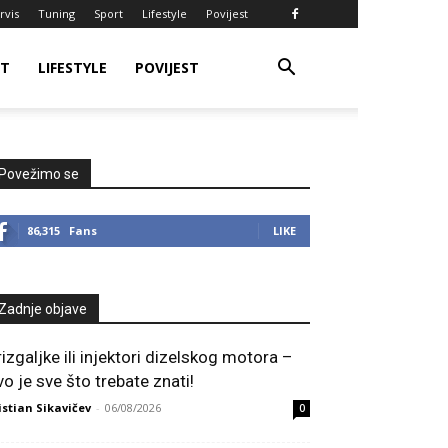
rvis
Tuning
Sport
Lifestyle
Povijest
RT
LIFESTYLE
POVIJEST
Povežimo se
86,315
Fans
LIKE
Zadnje objave
rizgaljke ili injektori dizelskog motora –
vo je sve što trebate znati!
istian Sikavičev
-
06/08/2026
0