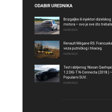
ODABIR UREDNIKA
Brizgaljke ili injektori dizelskog
motora – ovo je sve što trebate.
06/08/2026
Renault Mégane RS: Francusk
veza putničkog i trkaćeg
06/08/2026
Test rabljenog: Nissan Qashqai
1.2 DIG-T N-Connecta (2018.) 
Popularni SUV...
06/08/2026