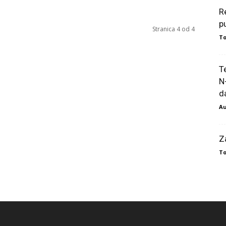
R
p
Stranica 4 od 4
To
T
N
da
Au
Z
To