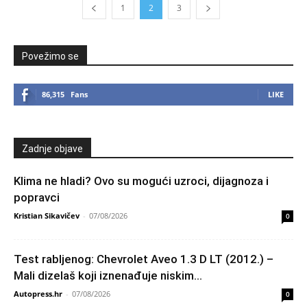
1
2
3
Povežimo se
86,315
Fans
LIKE
Zadnje objave
Klima ne hladi? Ovo su mogući uzroci, dijagnoza i
popravci
Kristian Sikavičev
-
07/08/2026
0
Test rabljenog: Chevrolet Aveo 1.3 D LT (2012.) –
Mali dizelaš koji iznenađuje niskim...
Autopress.hr
-
07/08/2026
0