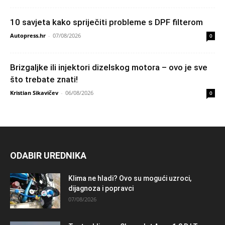
10 savjeta kako spriječiti probleme s DPF filterom
Autopress.hr
-
07/08/2026
0
Brizgaljke ili injektori dizelskog motora – ovo je sve
što trebate znati!
Kristian Sikavičev
-
06/08/2026
0
ODABIR UREDNIKA
Klima ne hladi? Ovo su mogući uzroci,
dijagnoza i popravci
07/08/2026