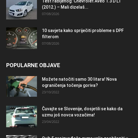
Test rabljenog: Chevrolet Aveo 1.3 D LT
(2012.) – Mali dizelaš...
07/08/2026
10 savjeta kako spriječiti probleme s DPF
filterom
07/08/2026
POPULARNE OBJAVE
Možete natočiti samo 30 litara! Nova
ograničenja točenja goriva?
23/10/2022
Čuvajte se Slovenije, dosjetili se kako da
uzmu još novca vozačima!
23/04/2022