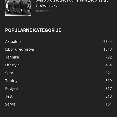
Ovih 5 proizvođača guma valja zaobilaziti u
širokom luku
10/10/2025
POPULARNE KATEGORIJE
Aktualno
7844
Izbor uredništva
1843
Tehnika
792
Lifestyle
464
Sport
321
Tuning
319
Povijest
317
Test
213
Servis
161