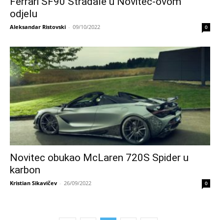
Ferrari SF90 Stradale u Novitec-ovom
odjelu
Aleksandar Ristovski
-
09/10/2022
0
Novitec obukao McLaren 720S Spider u
karbon
Kristian Sikavičev
-
26/09/2022
0