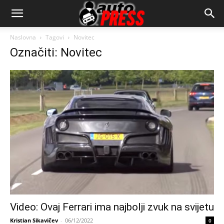
AutopressHR
Naslovna
Tagovi
Novitec
Označiti: Novitec
Video: Ovaj Ferrari ima najbolji zvuk na svijetu
Kristian Sikavičev
-
06/12/2022
0