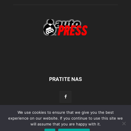
PRATITE NAS
We use cookies to ensure that we give you the best
experience on our website. If you continue to use this site we
Početna
Aktualno
Test
Tehnika
Servis
Tuning
Sport
will assume that you are happy with it.
Lifestyle
Povijest