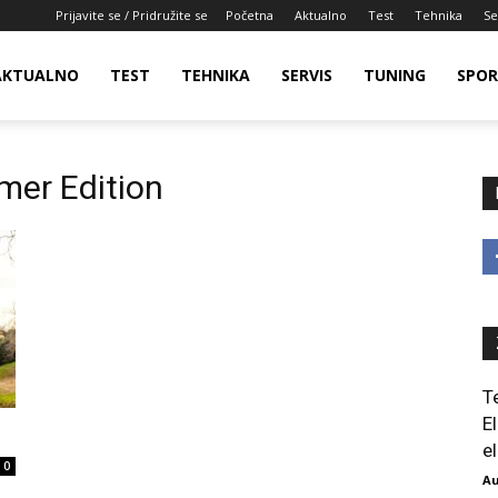
Prijavite se / Pridružite se
Početna
Aktualno
Test
Tehnika
Se
AKTUALNO
TEST
TEHNIKA
SERVIS
TUNING
SPO
mer Edition
T
E
el
0
Au