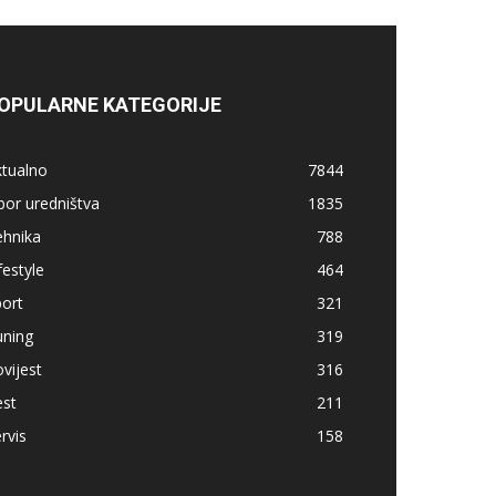
OPULARNE KATEGORIJE
ktualno
7844
bor uredništva
1835
ehnika
788
festyle
464
ort
321
uning
319
vijest
316
est
211
rvis
158