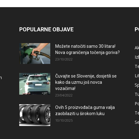
POPULARNE OBJAVE
P
Možete natočiti samo 30 litara!
A
Nova ograničenja točenja goriva?
Iz
23/10/2022
T
Li
Čuvajte se Slovenije, dosjetili se
m
kako da uzmu još novca
Sp
vozačima!
T
23/04/2022
Po
Ovih 5 proizvođača guma valja
T
zaobilaziti u širokom luku
10/10/2025
Se