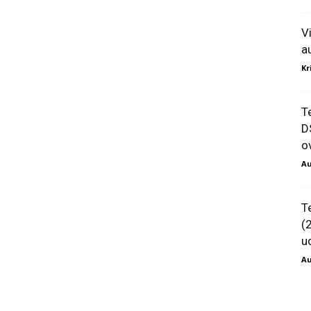
V
a
Kr
T
D
ov
Au
T
(
u
Au