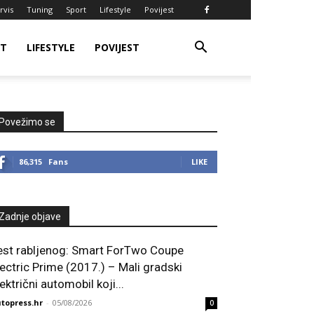
rvis
Tuning
Sport
Lifestyle
Povijest
RT
LIFESTYLE
POVIJEST
Povežimo se
86,315
Fans
LIKE
Zadnje objave
est rabljenog: Smart ForTwo Coupe
lectric Prime (2017.) – Mali gradski
ektrični automobil koji...
topress.hr
-
05/08/2026
0