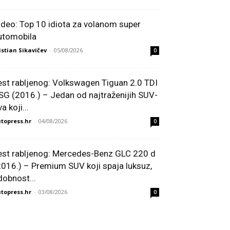
ideo: Top 10 idiota za volanom super
utomobila
istian Sikavičev
-
05/08/2026
0
est rabljenog: Volkswagen Tiguan 2.0 TDI
SG (2016.) – Jedan od najtraženijih SUV-
a koji...
topress.hr
-
04/08/2026
0
est rabljenog: Mercedes-Benz GLC 220 d
2016.) – Premium SUV koji spaja luksuz,
dobnost...
topress.hr
-
03/08/2026
0