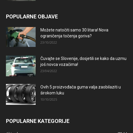
POPULARNE OBJAVE
Možete natočiti samo 30 litara! Nova
ograničenja točenja goriva?
23/10/2022
Čuvajte se Slovenije, dosjetili se kako da uzmu
još novca vozačima!
23/04/2022
Ovih 5 proizvođača guma valja zaobilaziti u
širokom luku
10/10/2025
POPULARNE KATEGORIJE