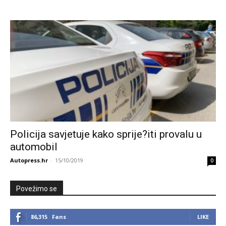
Policija savjetuje kako sprije?iti provalu u
automobil
Autopress.hr
-
15/10/2019
0
Povežimo se
86,315
Fans
LIKE