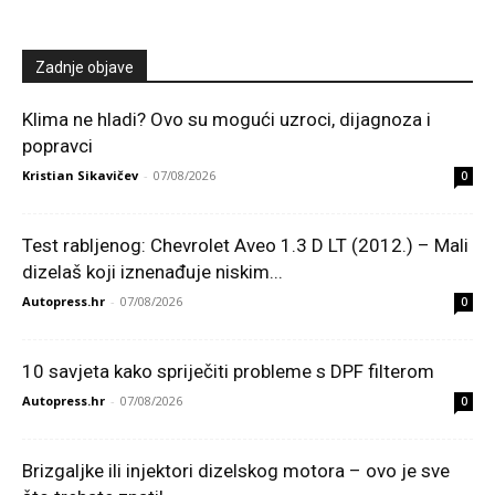
Zadnje objave
Klima ne hladi? Ovo su mogući uzroci, dijagnoza i
popravci
Kristian Sikavičev
-
07/08/2026
0
Test rabljenog: Chevrolet Aveo 1.3 D LT (2012.) – Mali
dizelaš koji iznenađuje niskim...
Autopress.hr
-
07/08/2026
0
10 savjeta kako spriječiti probleme s DPF filterom
Autopress.hr
-
07/08/2026
0
Brizgaljke ili injektori dizelskog motora – ovo je sve