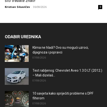
što trebate znati!
Kristian Sikavičev
-
06/08/2026
0
ODABIR UREDNIKA
Klima ne hladi? Ovo su mogući uzroci,
dijagnoza i popravci
07/08/2026
Test rabljenog: Chevrolet Aveo 1.3 D LT (2012.)
– Mali dizelaš...
07/08/2026
10 savjeta kako spriječiti probleme s DPF
filterom
07/08/2026