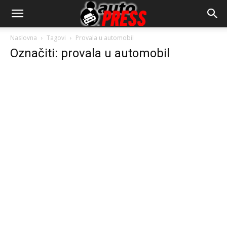
AutopressHR
Naslovna
Tagovi
Provala u automobil
Označiti: provala u automobil