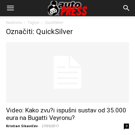
AutopressHR
Naslovna
Tagovi
QuickSilver
Označiti: QuickSilver
Video: Kako zvu?i ispušni sustav od 35.000
eura na Bugatti Veyronu?
Kristian Sikavičev
-
27/05/2017
0