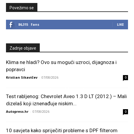
Povežimo se
86,315
Fans
LIKE
Zadnje objave
Klima ne hladi? Ovo su mogući uzroci, dijagnoza i
popravci
Kristian Sikavičev
-
07/08/2026
0
Test rabljenog: Chevrolet Aveo 1.3 D LT (2012.) – Mali
dizelaš koji iznenađuje niskim...
Autopress.hr
-
07/08/2026
0
10 savjeta kako spriječiti probleme s DPF filterom