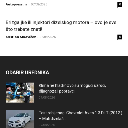
Autopress.hr
-
07/08/2026
0
Brizgaljke ili injektori dizelskog motora – ovo je sve
što trebate znati!
Kristian Sikavičev
-
06/08/2026
0
ODABIR UREDNIKA
Klima ne hladi? Ovo su mogući uzroci,
dijagnoza i popravci
07/08/2026
Test rabljenog: Chevrolet Aveo 1.3 D LT (2012.)
– Mali dizelaš...
07/08/2026