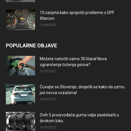
10 savjeta kako spriječiti probleme s DPF
filterom
07/08/2026
POPULARNE OBJAVE
Možete natočiti samo 30 litara! Nova
ograničenja točenja goriva?
23/10/2022
Čuvajte se Slovenije, dosjetili se kako da uzmu
još novca vozačima!
23/04/2022
Ovih 5 proizvođača guma valja zaobilaziti u
širokom luku
10/10/2025