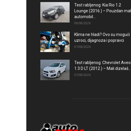
Test rabljenog: Kia Rio 1.2
Lounge (2016.) – Pouzdan mal
automobil...
08/08/2026
Klima ne hladi? Ovo su mogući
uzroci, dijagnoza i popravci
07/08/2026
Test rabljenog: Chevrolet Aveo
1.3 D LT (2012.) – Mali dizelaš...
07/08/2026