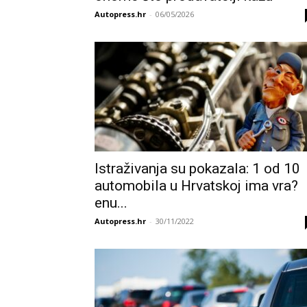
Autopress.hr
-
06/05/2026
Istraživanja su pokazala: 1 od 10
automobila u Hrvatskoj ima vra?
enu...
Autopress.hr
-
30/11/2022