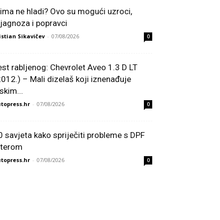
lima ne hladi? Ovo su mogući uzroci,
ijagnoza i popravci
istian Sikavičev
-
07/08/2026
0
est rabljenog: Chevrolet Aveo 1.3 D LT
2012.) – Mali dizelaš koji iznenađuje
skim...
topress.hr
-
07/08/2026
0
0 savjeta kako spriječiti probleme s DPF
ilterom
topress.hr
-
07/08/2026
0