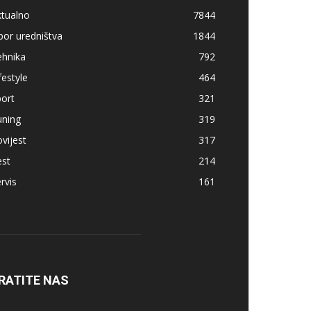
ktualno
7844
bor uredništva
1844
ehnika
792
festyle
464
ort
321
uning
319
vijest
317
est
214
rvis
161
RATITE NAS