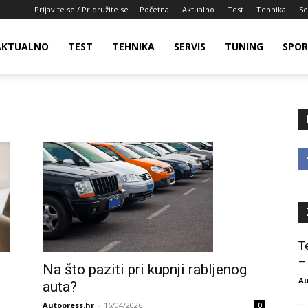
Prijavite se / Pridružite se
Početna
Aktualno
Test
Tehnika
Se
AKTUALNO
TEST
TEHNIKA
SERVIS
TUNING
SPO
T
–
Na što paziti pri kupnji rabljenog
Au
auta?
Autopress.hr
-
16/04/2026
0