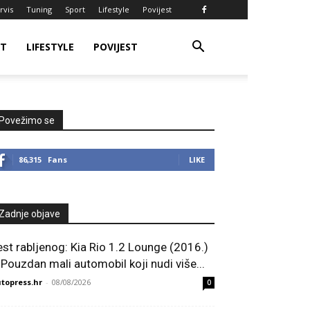
rvis
Tuning
Sport
Lifestyle
Povijest
RT
LIFESTYLE
POVIJEST
Povežimo se
86,315
Fans
LIKE
Zadnje objave
est rabljenog: Kia Rio 1.2 Lounge (2016.)
 Pouzdan mali automobil koji nudi više...
topress.hr
-
08/08/2026
0