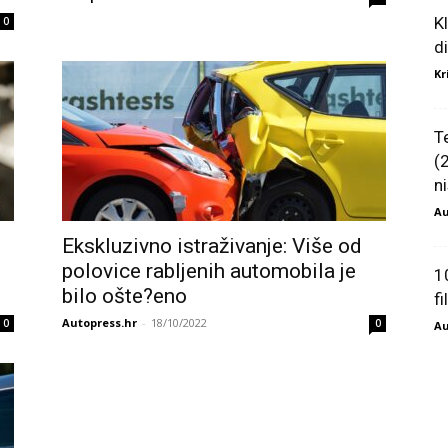
K
0
d
Kr
T
(
ni
Au
Ekskluzivno istraživanje: Više od
polovice rabljenih automobila je
1
bilo ošte?eno
f
Autopress.hr
-
18/10/2022
0
0
Au