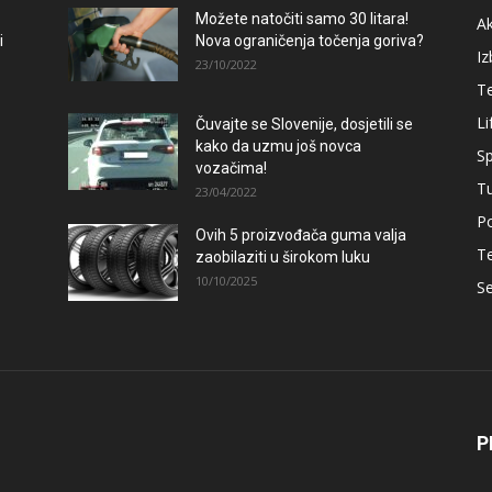
Možete natočiti samo 30 litara!
A
i
Nova ograničenja točenja goriva?
Iz
23/10/2022
T
Li
Čuvajte se Slovenije, dosjetili se
kako da uzmu još novca
Sp
vozačima!
T
23/04/2022
Po
Ovih 5 proizvođača guma valja
T
zaobilaziti u širokom luku
10/10/2025
Se
P