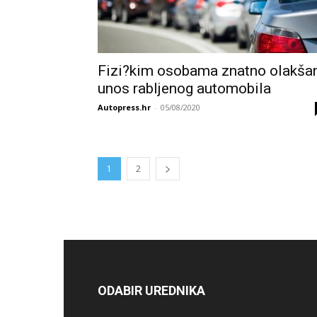
Fizi?kim osobama znatno olakša
unos rabljenog automobila
Autopress.hr
-
05/08/2020
1
2
ODABIR UREDNIKA