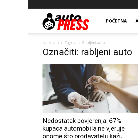
AutopressHR
POČETNA
Naslovna
Tagovi
Rabljeni auto
Označiti: rabljeni auto
Nedostatak povjerenja: 67%
kupaca automobila ne vjeruje
onome što prodavatelji kažu