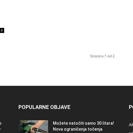
0
Stranica 1 od 2
POPULARNE OBJAVE
P
o
Možete natočiti samo 30 litara!
A
–
Nova ograničenja točenja