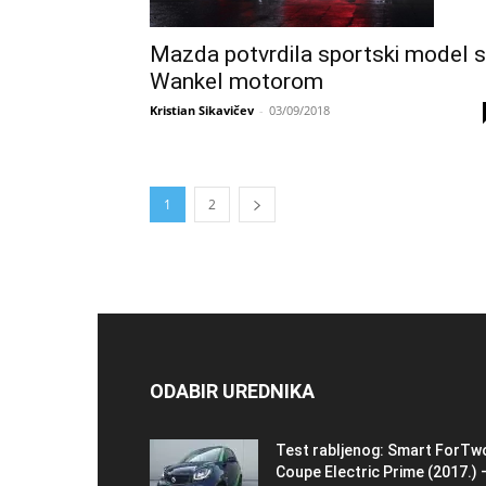
Mazda potvrdila sportski model s
Wankel motorom
Kristian Sikavičev
-
03/09/2018
1
2
ODABIR UREDNIKA
Test rabljenog: Smart ForTw
Coupe Electric Prime (2017.) 