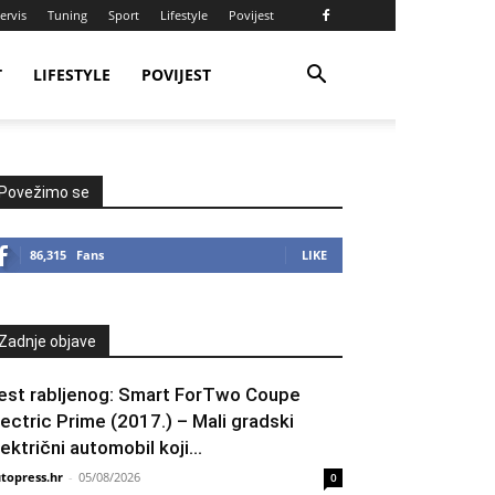
ervis
Tuning
Sport
Lifestyle
Povijest
T
LIFESTYLE
POVIJEST
Povežimo se
86,315
Fans
LIKE
Zadnje objave
est rabljenog: Smart ForTwo Coupe
lectric Prime (2017.) – Mali gradski
lektrični automobil koji...
topress.hr
-
05/08/2026
0