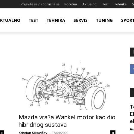
Prijavite se / Pridružite se
Početna
Aktualno
Test
Tehnika
S
KTUALNO
TEST
TEHNIKA
SERVIS
TUNING
SPOR
T
E
Mazda vra?a Wankel motor kao dio
e
hibridnog sustava
Au
Kristian Sikavičev
-
27/04/2020
0
0