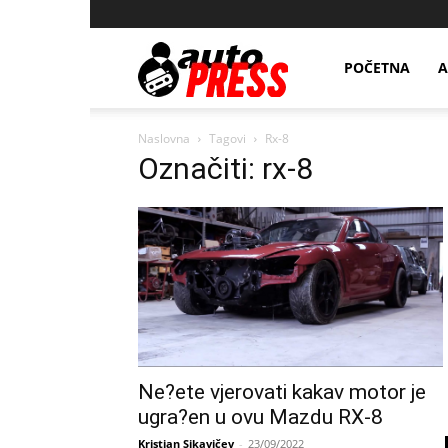
AutopressHR
POČETNA
A
Naslovna
Tagovi
Rx-8
Označiti: rx-8
Ne?ete vjerovati kakav motor je
ugra?en u ovu Mazdu RX-8
Kristian Sikavičev
-
23/09/2022