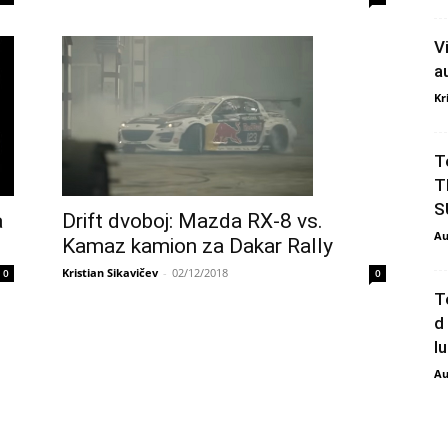
V
a
Kr
T
T
S
Drift dvoboj: Mazda RX-8 vs.
a
Au
Kamaz kamion za Dakar Rally
Kristian Sikavičev
-
02/12/2018
0
0
T
d
l
Au