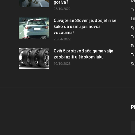
Iz
goriva?
23/10/2022
T
Li
Čuvajte se Slovenije, dosjetili se
kako da uzmu još novca
S
vozačima!
T
23/04/2022
Po
Ovih 5 proizvođača guma valja
Te
zaobilaziti u širokom luku
Se
10/10/2025
P