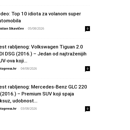
ideo: Top 10 idiota za volanom super
utomobila
istian Sikavičev
-
05/08/2026
0
est rabljenog: Volkswagen Tiguan 2.0
DI DSG (2016.) – Jedan od najtraženijih
UV-ova koji...
topress.hr
-
04/08/2026
0
est rabljenog: Mercedes-Benz GLC 220
 (2016.) – Premium SUV koji spaja
uksuz, udobnost...
topress.hr
-
03/08/2026
0