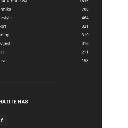
bor uredništva
1835
ehnika
788
festyle
464
port
321
uning
319
vijest
316
st
211
rvis
158
RATITE NAS