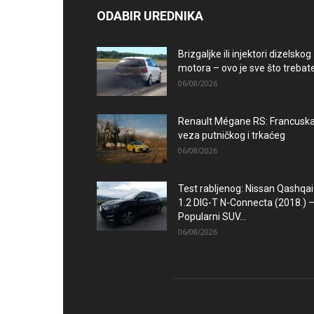
ODABIR UREDNIKA
Brizgaljke ili injektori dizelskog
motora – ovo je sve što trebate.
06/08/2026
Renault Mégane RS: Francusk
veza putničkog i trkaćeg
06/08/2026
Test rabljenog: Nissan Qashqai
1.2 DIG-T N-Connecta (2018.) 
Popularni SUV...
06/08/2026