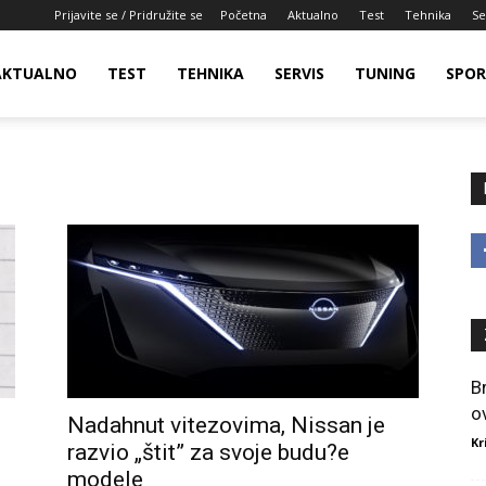
Prijavite se / Pridružite se
Početna
Aktualno
Test
Tehnika
Se
AKTUALNO
TEST
TEHNIKA
SERVIS
TUNING
SPO
B
o
Nadahnut vitezovima, Nissan je
Kr
razvio „štit” za svoje budu?e
modele