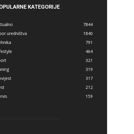
OPULARNE KATEGORIJE
ktualno
7844
bor uredništva
1840
ehnika
791
festyle
464
ort
321
uning
319
vijest
317
est
212
rvis
159