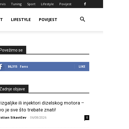
rvis
Tuning
Sport
Lifestyle
Povijest
RT
LIFESTYLE
POVIJEST
Povežimo se
86,315
Fans
LIKE
Zadnje objave
rizgaljke ili injektori dizelskog motora –
vo je sve što trebate znati!
istian Sikavičev
-
06/08/2026
0