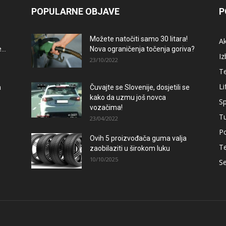
POPULARNE OBJAVE
P
Možete natočiti samo 30 litara!
A
..
Nova ograničenja točenja goriva?
Iz
23/10/2022
T
Li
a
Čuvajte se Slovenije, dosjetili se
kako da uzmu još novca
Sp
vozačima!
T
23/04/2022
Po
Ovih 5 proizvođača guma valja
–
T
zaobilaziti u širokom luku
10/10/2025
Se