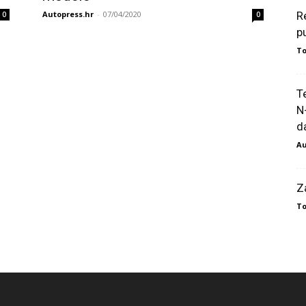
Autopress.hr
-
07/04/2020
R
0
0
p
To
T
N
da
Au
Z
To