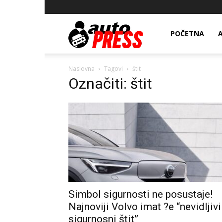
AutopressHR
POČETNA
Naslovna
Tagovi
štit
Označiti: štit
Simbol sigurnosti ne posustaje!
Najnoviji Volvo imat ?e “nevidljivi
sigurnosni štit”