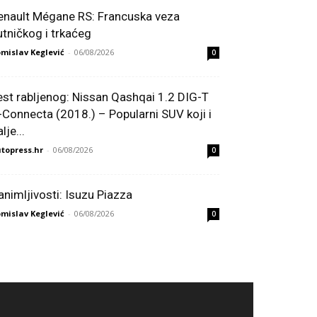
enault Mégane RS: Francuska veza
utničkog i trkaćeg
mislav Keglević
-
06/08/2026
0
est rabljenog: Nissan Qashqai 1.2 DIG-T
-Connecta (2018.) – Popularni SUV koji i
lje...
topress.hr
-
06/08/2026
0
animljivosti: Isuzu Piazza
mislav Keglević
-
06/08/2026
0