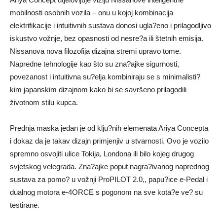
mobilnosti osobnih vozila – onu u kojoj kombinacija
elektrifikacije i intuitivnih sustava donosi ugla?eno i prilagodljivo
iskustvo vožnje, bez opasnosti od nesre?a ili štetnih emisija.
Nissanova nova filozofija dizajna stremi upravo tome.
Napredne tehnologije kao što su zna?ajke sigurnosti,
povezanost i intuitivna su?elja kombiniraju se s minimalisti?
kim japanskim dizajnom kako bi se savršeno prilagodili
životnom stilu kupca.
Prednja maska jedan je od klju?nih elemenata Ariya Concepta
i dokaz da je takav dizajn primjenjiv u stvarnosti. Ovo je vozilo
spremno osvojiti ulice Tokija, Londona ili bilo kojeg drugog
svjetskog velegrada. Zna?ajke poput nagra?ivanog naprednog
sustava za pomo? u vožnji ProPILOT 2.0,, papu?ice e-Pedal i
dualnog motora e-4ORCE s pogonom na sve kota?e ve? su
testirane.