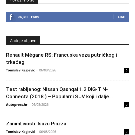
Povežimo se
86,315
Fans
LIKE
Zadnje objave
Renault Mégane RS: Francuska veza putničkog i
trkaćeg
Tomislav Keglević
-
06/08/2026
0
Test rabljenog: Nissan Qashqai 1.2 DIG-T N-
Connecta (2018.) – Popularni SUV koji i dalje...
Autopress.hr
-
06/08/2026
0
Zanimljivosti: Isuzu Piazza
Tomislav Keglević
-
06/08/2026
0