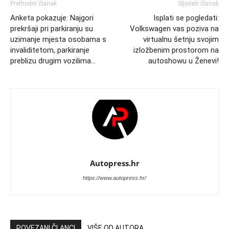
Prethodni članak
Sljedeći članak
Anketa pokazuje: Najgori
Isplati se pogledati:
prekršaji pri parkiranju su
Volkswagen vas poziva na
uzimanje mjesta osobama s
virtualnu šetnju svojim
invaliditetom, parkiranje
izložbenim prostorom na
preblizu drugim vozilima…
autoshowu u Ženevi!
Autopress.hr
https://www.autopress.hr/
POVEZANI ČLANCI
VIŠE OD AUTORA