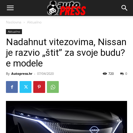
AutopressHR
Naslovna
Aktualno
Aktualno
Nadahnut vitezovima, Nissan
je razvio „štit” za svoje budu?
e modele
By
Autopress.hr
-
07/04/2020
720
0