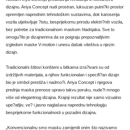
dizajnu. Ariya Concept nudi prostran, luksuzan putni?ki prostor
opremljen naprednim tehnološkim sustavima, dok karoserija
vozila utjelovljuje ?istu, besprijekornu prirodu elektri?nih vozila,
bez potrebe za tradicionalnom maskom hladnjaka. Sve to
omogu?ilo je dizajnerima da se poigraju prepoznatljivim
izgledom maske V-motion i unesu dašak viteštva u njezin
dizajn.
Tradicionalni štitovi korišteni u bitkama izra?ivani su od
izdržljivih materijala, a njihov funkcionalan i specifi?an dizajn
bio je simbol prestiža i nadmo?i. Ariya Concept i njegova
prednja maska prenose upravo takvu poruku, nude?i mnogo
više od elegantnog dizajna. Krajnji rezultat nije samo vizualno
upe?atljiv, ve? i jasno naglašava naprednu tehnologiju
besprijekorne funkcionalnosti u pozadini dizajna.
„Konvencionalnu smo masku zamijenili onim što nazivamo