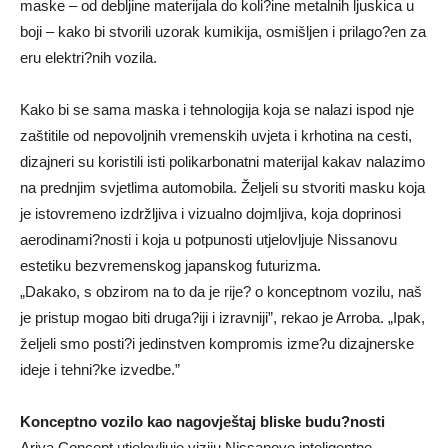
maske – od debljine materijala do koli?ine metalnih ljuskica u
boji – kako bi stvorili uzorak kumikija, osmišljen i prilago?en za
eru elektri?nih vozila.
Kako bi se sama maska i tehnologija koja se nalazi ispod nje
zaštitile od nepovoljnih vremenskih uvjeta i krhotina na cesti,
dizajneri su koristili isti polikarbonatni materijal kakav nalazimo
na prednjim svjetlima automobila. Željeli su stvoriti masku koja
je istovremeno izdržljiva i vizualno dojmljiva, koja doprinosi
aerodinami?nosti i koja u potpunosti utjelovljuje Nissanovu
estetiku bezvremenskog japanskog futurizma.
„Dakako, s obzirom na to da je rije? o konceptnom vozilu, naš
je pristup mogao biti druga?iji i izravniji”, rekao je Arroba. „Ipak,
željeli smo posti?i jedinstven kompromis izme?u dizajnerske
ideje i tehni?ke izvedbe.”
Konceptno vozilo kao nagovještaj bliske budu?nosti
Ariya Concept utjelovljuje viziju Nissanove inteligentne