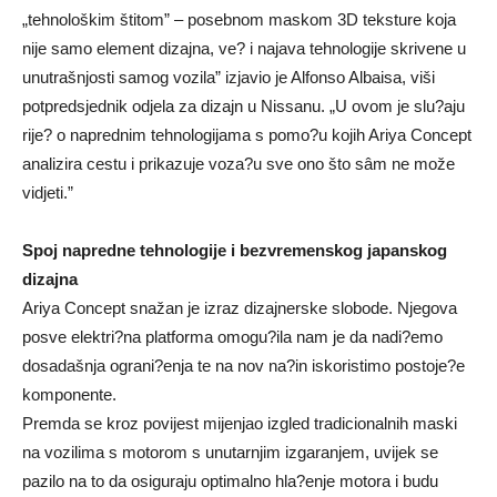
„tehnološkim štitom” – posebnom maskom 3D teksture koja
nije samo element dizajna, ve? i najava tehnologije skrivene u
unutrašnjosti samog vozila” izjavio je Alfonso Albaisa, viši
potpredsjednik odjela za dizajn u Nissanu. „U ovom je slu?aju
rije? o naprednim tehnologijama s pomo?u kojih Ariya Concept
analizira cestu i prikazuje voza?u sve ono što sâm ne može
vidjeti.”
Spoj napredne tehnologije i bezvremenskog japanskog
dizajna
Ariya Concept snažan je izraz dizajnerske slobode. Njegova
posve elektri?na platforma omogu?ila nam je da nadi?emo
dosadašnja ograni?enja te na nov na?in iskoristimo postoje?e
komponente.
Premda se kroz povijest mijenjao izgled tradicionalnih maski
na vozilima s motorom s unutarnjim izgaranjem, uvijek se
pazilo na to da osiguraju optimalno hla?enje motora i budu