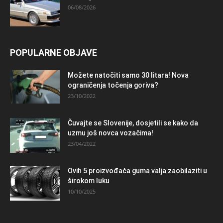
06/08/2026
POPULARNE OBJAVE
Možete natočiti samo 30 litara! Nova
ograničenja točenja goriva?
23/10/2022
Čuvajte se Slovenije, dosjetili se kako da
uzmu još novca vozačima!
23/04/2022
Ovih 5 proizvođača guma valja zaobilaziti u
širokom luku
10/10/2025