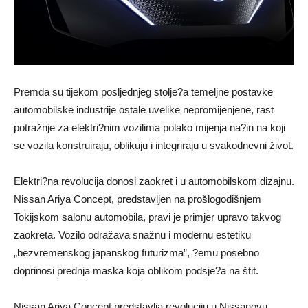
Premda su tijekom posljednjeg stolje?a temeljne postavke
automobilske industrije ostale uvelike nepromijenjene, rast
potražnje za elektri?nim vozilima polako mijenja na?in na koji
se vozila konstruiraju, oblikuju i integriraju u svakodnevni život.
Elektri?na revolucija donosi zaokret i u automobilskom dizajnu.
Nissan Ariya Concept, predstavljen na prošlogodišnjem
Tokijskom salonu automobila, pravi je primjer upravo takvog
zaokreta. Vozilo odražava snažnu i modernu estetiku
„bezvremenskog japanskog futurizma”, ?emu posebno
doprinosi prednja maska koja oblikom podsje?a na štit.
Nissan Ariya Concept predstavlja revoluciju u Nissanovu