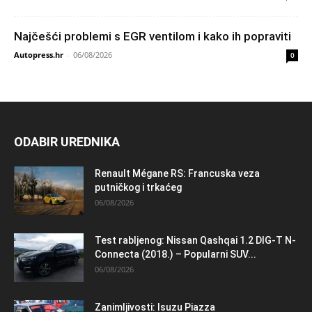
Najčešći problemi s EGR ventilom i kako ih popraviti
Autopress.hr
-
06/08/2026
0
ODABIR UREDNIKA
Renault Mégane RS: Francuska veza
putničkog i trkaćeg
06/08/2026
Test rabljenog: Nissan Qashqai 1.2 DIG-T N-
Connecta (2018.) – Popularni SUV...
06/08/2026
Zanimljivosti: Isuzu Piazza