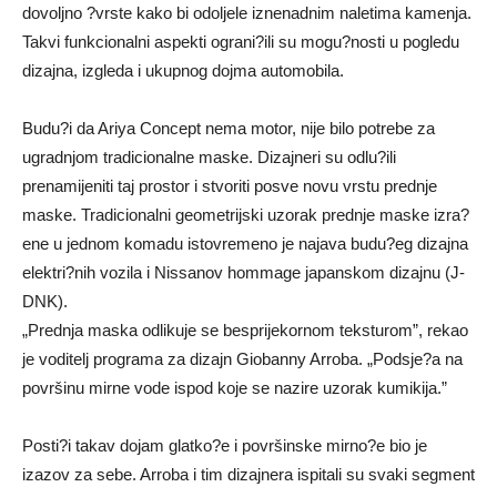
dovoljno ?vrste kako bi odoljele iznenadnim naletima kamenja.
Takvi funkcionalni aspekti ograni?ili su mogu?nosti u pogledu
dizajna, izgleda i ukupnog dojma automobila.
Budu?i da Ariya Concept nema motor, nije bilo potrebe za
ugradnjom tradicionalne maske. Dizajneri su odlu?ili
prenamijeniti taj prostor i stvoriti posve novu vrstu prednje
maske. Tradicionalni geometrijski uzorak prednje maske izra?
ene u jednom komadu istovremeno je najava budu?eg dizajna
elektri?nih vozila i Nissanov hommage japanskom dizajnu (J-
DNK).
„Prednja maska odlikuje se besprijekornom teksturom”, rekao
je voditelj programa za dizajn Giobanny Arroba. „Podsje?a na
površinu mirne vode ispod koje se nazire uzorak kumikija.”
Posti?i takav dojam glatko?e i površinske mirno?e bio je
izazov za sebe. Arroba i tim dizajnera ispitali su svaki segment