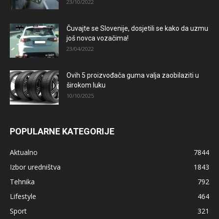
23/10/2022
Čuvajte se Slovenije, dosjetili se kako da uzmu
još novca vozačima!
23/04/2022
Ovih 5 proizvođača guma valja zaobilaziti u
širokom luku
10/10/2025
POPULARNE KATEGORIJE
Aktualno
7844
Izbor uredništva
1843
Tehnika
792
Lifestyle
464
Sport
321