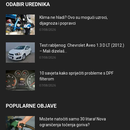
ODABIR UREDNIKA
Klima ne hladi? Ovo su mogući uzroci,
dijagnoza i popravci
07/08/2026
Test rabljenog: Chevrolet Aveo 1.3 D LT (2012.)
– Mali dizelaš...
07/08/2026
10 savjeta kako spriječiti probleme s DPF
filterom
07/08/2026
POPULARNE OBJAVE
Možete natočiti samo 30 litara! Nova
ograničenja točenja goriva?