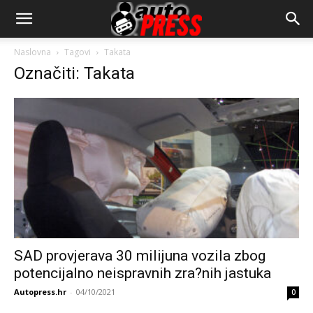
AutopressHR
Naslovna
Tagovi
Takata
Označiti: Takata
SAD provjerava 30 milijuna vozila zbog
potencijalno neispravnih zra?nih jastuka
Autopress.hr
-
04/10/2021
0