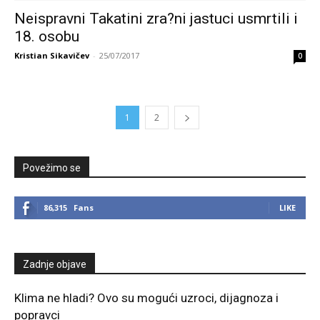
Neispravni Takatini zra?ni jastuci usmrtili i
18. osobu
Kristian Sikavičev
-
25/07/2017
0
1
2
Povežimo se
86,315
Fans
LIKE
Zadnje objave
Klima ne hladi? Ovo su mogući uzroci, dijagnoza i
popravci