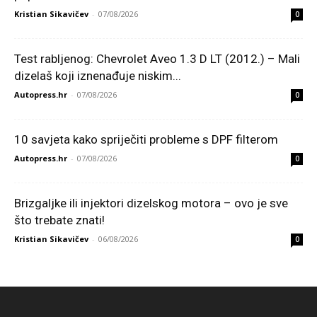
Kristian Sikavičev
-
07/08/2026
0
Test rabljenog: Chevrolet Aveo 1.3 D LT (2012.) – Mali
dizelaš koji iznenađuje niskim...
Autopress.hr
-
07/08/2026
0
10 savjeta kako spriječiti probleme s DPF filterom
Autopress.hr
-
07/08/2026
0
Brizgaljke ili injektori dizelskog motora – ovo je sve
što trebate znati!
Kristian Sikavičev
-
06/08/2026
0