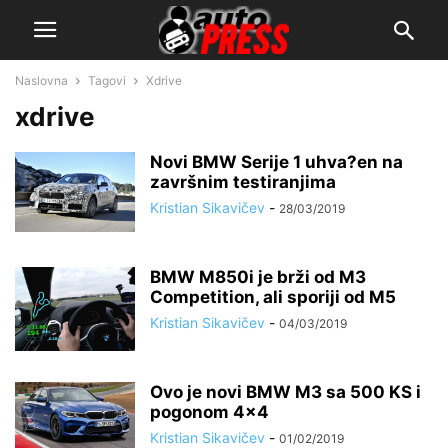
Naslovna
Tagovi
Xdrive
xdrive
Novi BMW Serije 1 uhva?en na
završnim testiranjima
Kristian Sikavičev
-
28/03/2019
BMW M850i je brži od M3
Competition, ali sporiji od M5
Kristian Sikavičev
-
04/03/2019
Ovo je novi BMW M3 sa 500 KS i
pogonom 4×4
Kristian Sikavičev
-
01/02/2019