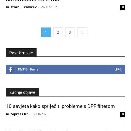
Kristian Sikavičev
-
29/11/2022
0
1
2
3
Povežimo se
86,315
Fans
LIKE
Zadnje objave
10 savjeta kako spriječiti probleme s DPF filterom
Autopress.hr
-
07/08/2026
0