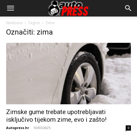
AutopressHR
Naslovna
Tagovi
Zima
Označiti: zima
Zimske gume trebate upotrebljavati
isključivo tijekom zime, evo i zašto!
Autopress.hr
-
10/03/2025
0