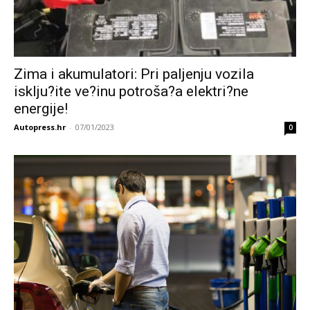
Zima i akumulatori: Pri paljenju vozila
isklju?ite ve?inu potroša?a elektri?ne
energije!
Autopress.hr
-
07/01/2023
0