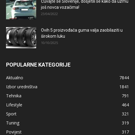
Čuvajte se Slovenije, dosjetili se kako da uzmu
još novca vozačima!
23/04/2022
Ovih 5 proizvođača guma valja zaobilaziti u
širokom luku
10/10/2025
POPULARNE KATEGORIJE
Aktualno
7844
Izbor uredništva
1841
Tehnika
791
Lifestyle
464
Sport
321
Tuning
319
Povijest
317