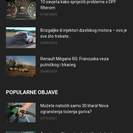
10 savjeta kako spriječiti probleme s DPF
filterom
07/08/2026
Brizgaljke ili injektori dizelskog motora – ovo je
sve što trebate...
06/08/2026
Renault Mégane RS: Francuska veza
putničkog i trkaćeg
06/08/2026
POPULARNE OBJAVE
Možete natočiti samo 30 litara! Nova
ograničenja točenja goriva?
23/10/2022