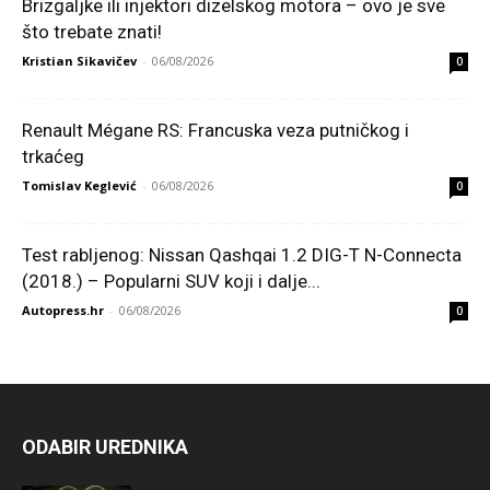
Brizgaljke ili injektori dizelskog motora – ovo je sve
što trebate znati!
Kristian Sikavičev
-
06/08/2026
0
Renault Mégane RS: Francuska veza putničkog i
trkaćeg
Tomislav Keglević
-
06/08/2026
0
Test rabljenog: Nissan Qashqai 1.2 DIG-T N-Connecta
(2018.) – Popularni SUV koji i dalje...
Autopress.hr
-
06/08/2026
0
ODABIR UREDNIKA