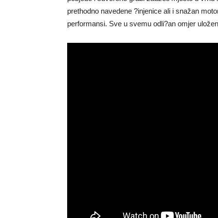
prethodno navedene ?injenice ali i snažan motor p
performansi. Sve u svemu odli?an omjer uložen