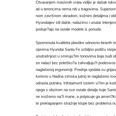
Otvaranjem masivnih vrata vidljiv je dašak luksu
ati u terencima nema niti u tragovima. Superior
nom završnom obradom, kožnim detaljima i obl
Hyundaijev stil dakle, nalazimo i unutar interije
podsje?aju na ostale modele iz ponude.
Spomenuta kvaliteta plastike odnosno biranih mat
oprema Hyundai Santa Fe ozbiljno podižu stepe
unutrašnjost u smiruju?im tonovima boja nudi obi
se nalazi bez poteško?a zahvaljuju?i podesivosti s
naglašenoj ergonomiji. Prednja sjedala su grijana 
korisno u hladna zimska jutra) te naglašeno modu
odrasla putnika. Infotaiment sistem vi?en je ko
njega s obzirom na sve ostale detalje koje Sant
ne možemo na?i mane, a potpisuje ga ameri?ki p
te preklapanjem stražnje klupe bez problema nud