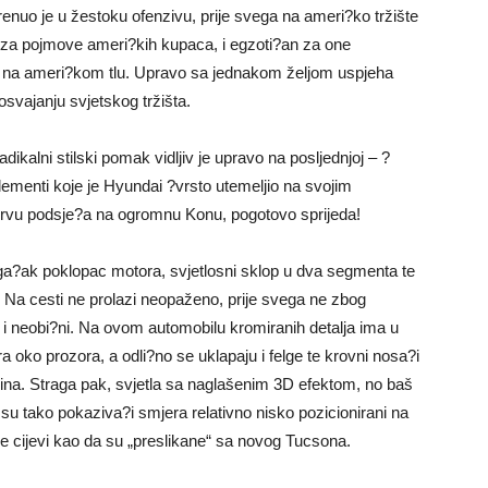
nuo je u žestoku ofenzivu, prije svega na ameri?ko tržište
 za pojmove ameri?kih kupaca, i egzoti?an za one
vo na ameri?kom tlu. Upravo sa jednakom željom uspjeha
 osvajanju svjetskog tržišta.
kalni stilski pomak vidljiv je upravo na posljednjoj – ?
 elementi koje je Hyundai ?vrsto utemeljio na svojim
 prvu podsje?a na ogromnu Konu, pogotovo sprijeda!
ga?ak poklopac motora, svjetlosni sklop u dva segmenta te
Na cesti ne prolazi neopaženo, prije svega ne zbog
 i neobi?ni. Na ovom automobilu kromiranih detalja ima u
ra oko prozora, a odli?no se uklapaju i felge te krovni nosa?i
ina. Straga pak, svjetla sa naglašenim 3D efektom, no baš
 su tako pokaziva?i smjera relativno nisko pozicionirani na
ne cijevi kao da su „preslikane“ sa novog Tucsona.