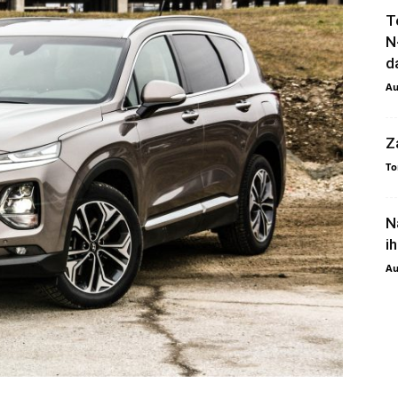
T
N
da
Au
Z
To
N
i
Au