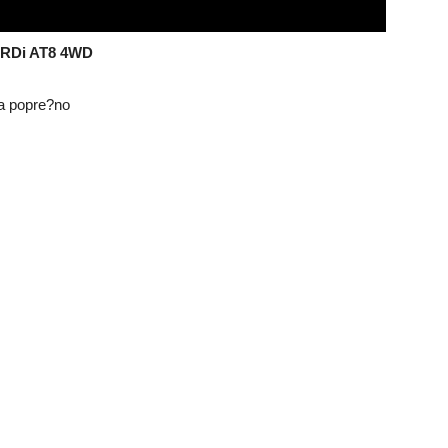
CRDi AT8 4WD
da popre?no