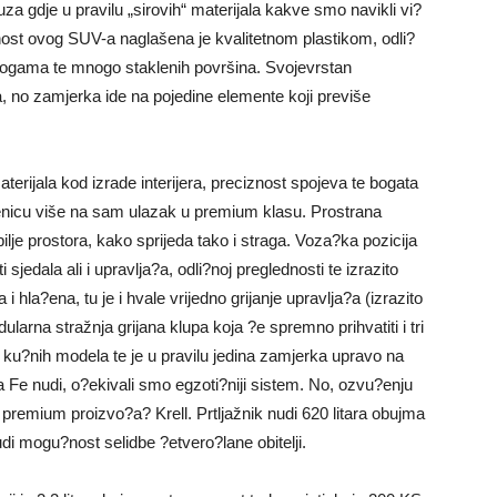
za gdje u pravilu „sirovih“ materijala kakve smo navikli vi?
nost ovog SUV-a naglašena je kvalitetnom plastikom, odli?
ogama te mnogo staklenih površina. Svojevrstan
ra, no zamjerka ide na pojedine elemente koji previše
erijala kod izrade interijera, preciznost spojeva te bogata
nicu više na sam ulazak u premium klasu. Prostrana
lje prostora, kako sprijeda tako i straga. Voza?ka pozicija
jedala ali i upravlja?a, odli?noj preglednosti te izrazito
i hla?ena, tu je i hvale vrijedno grijanje upravlja?a (izrazito
larna stražnja grijana klupa koja ?e spremno prihvatiti i tri
d ku?nih modela te je u pravilu jedina zamjerka upravo na
a Fe nudi, o?ekivali smo egzoti?niji sistem. No, ozvu?enju
remium proizvo?a? Krell. Prtljažnik nudi 620 litara obujma
i mogu?nost selidbe ?etvero?lane obitelji.