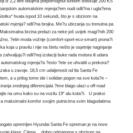
ji iz 2,2 litre obujma potpomognut turbom istiskuje 200 KS
anjskim automatskim mjenja?em nudi odli?na i ugla?ena
Stotku“ hvata ispod 10 sekundi, što je s obzirom na
atski mjenja? odli?na brojka. Me?u ubrzanja su trenutna pa
Maksimalna brzina prelazi za neke još uvijek magi?nih 200
ažno. ?etiri moda vožnje (comfort-sport-eco-smart) prona?i
koja u pravilu i nije na štetu nešto je osjetnije naginjanje
 zahvaljuju?i odli?noj izolaciji buke rada motora ili udara
g automatskog mjenja?a ?esto ?ete se uhvatiti u prekora?
zaka u zavoje. 18,5 cm udaljenosti od tla Santa Fe
utem, a u prilog tome ide i solidan pogon na sve kota?e –
anja srednjeg diferencijala ?ime blago ulazi u off-road
majte na umu kako su na vozilu 19“ alu kota?i. U praksi
ruža maksimalni komfor svojim putnicima svim blagodatima
te bogato opremljen Hyundai Santa Fe spreman je na nove
u svoje klase. Cijena… dobro odmjerena s obzirom na