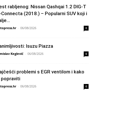
est rabljenog: Nissan Qashqai 1.2 DIG-T
-Connecta (2018.) – Popularni SUV koji i
lje...
topress.hr
-
06/08/2026
0
animljivosti: Isuzu Piazza
mislav Keglević
-
06/08/2026
0
ajčešći problemi s EGR ventilom i kako
h popraviti
topress.hr
-
06/08/2026
0