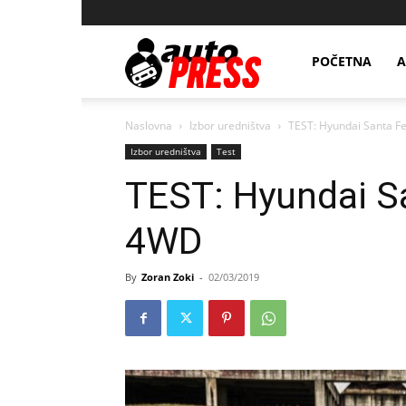
AutopressHR
POČETNA
A
Naslovna
Izbor uredništva
TEST: Hyundai Santa F
Izbor uredništva
Test
TEST: Hyundai S
4WD
By
Zoran Zoki
-
02/03/2019