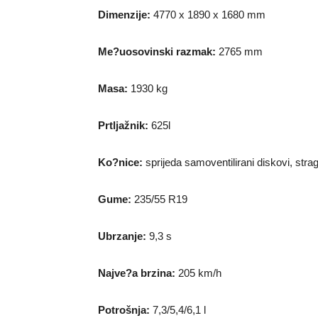
Dimenzije:
4770 x 1890 x 1680 mm
Me?uosovinski razmak:
2765 mm
Masa:
1930 kg
Prtljažnik:
625l
Ko?nice:
sprijeda samoventilirani diskovi, stra
Gume:
235/55 R19
Ubrzanje:
9,3 s
Najve?a brzina:
205 km/h
Potrošnja:
7,3/5,4/6,1 l