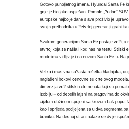
Gotovo punoljetnog imena, Hyundai Santa Fe kre
gdje je bio jako uspješan. Pomalo „?udan“ SUV
europske najbolje dane slave proživio je upra
svojih prethodnika u ?etvrtoj generaciji grabi ka
Svakom generacijom Santa Fe postaje ve?i, a radi
etvrtoj koja se našla i kod nas na testu. Stilski
modelima vidljiv je i na novom Santa Fe-u. Na
Velika i masivna sa?asta rešetka hladnjaka, du
naglašeni bokovi osnovne su crte ovog modela. 
dimenzija ve? stilskih elemenata koji su pomalo
izobilju – od debelih lajsni na pragovima do okvi
cijelom dužinom spojeni sa krovom baš poput š
kao i sprijeda podijeljena sa u dva segmenta pa
braniku. Na desnoj strani nalaze se dvije ispuš