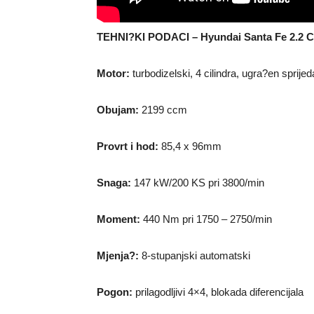
TEHNI?KI PODACI – Hyundai Santa Fe 2.2 
Motor:
turbodizelski, 4 cilindra, ugra?en sprije
Obujam:
2199 ccm
Provrt i hod:
85,4 x 96mm
Snaga:
147 kW/200 KS pri 3800/min
Moment:
440 Nm pri 1750 – 2750/min
Mjenja?:
8-stupanjski automatski
Pogon:
prilagodljivi 4×4, blokada diferencijala