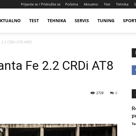
Prijavite se / Pridružite se
Početna
Aktualno
Test
Tehnika
S
KTUALNO
TEST
TEHNIKA
SERVIS
TUNING
SPOR
e 2.2 CRDi AT8 4WD
anta Fe 2.2 CRDi AT8
2728
0
R
p
To