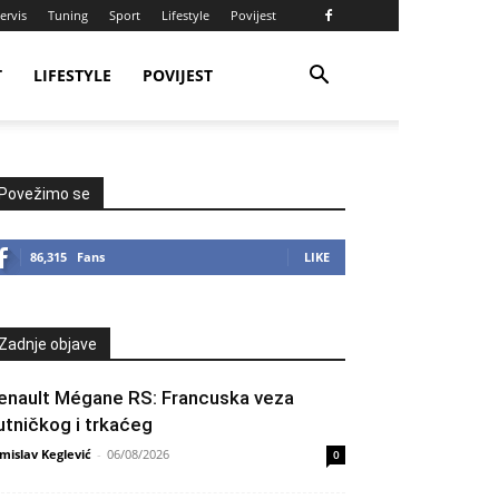
ervis
Tuning
Sport
Lifestyle
Povijest
T
LIFESTYLE
POVIJEST
Povežimo se
86,315
Fans
LIKE
Zadnje objave
enault Mégane RS: Francuska veza
utničkog i trkaćeg
mislav Keglević
-
06/08/2026
0