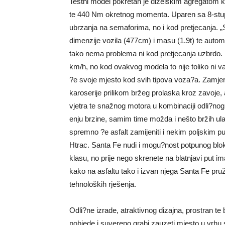
Testni model pokretan je dizelskim agregatom ko
te 440 Nm okretnog momenta. Uparen sa 8-stup
ubrzanja na semaforima, no i kod pretjecanja. „
dimenzije vozila (477cm) i masu (1.9t) te autom
tako nema problema ni kod pretjecanja uzbrdo. 
km/h, no kod ovakvog modela to nije toliko ni v
?e svoje mjesto kod svih tipova voza?a. Zamjerka 
karoserije prilikom bržeg prolaska kroz zavoje, a
vjetra te snažnog motora u kombinaciji odli?no
enju brzine, samim time možda i nešto bržih ula
spremno ?e asfalt zamijeniti i nekim poljskim p
Htrac. Santa Fe nudi i mogu?nost potpunog blokir
klasu, no prije nego skrenete na blatnjavi put i
kako na asfaltu tako i izvan njega Santa Fe p
tehnoloških rješenja.
Odli?ne izrade, atraktivnog dizajna, prostran 
pobjede i suvereno grabi zauzeti mjesto u vrh